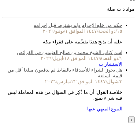
مواد ذات صلة
حكم من خلع الإحرام ولم يشترط قبل إحرامه
١٥/ذو الحجة/١٤٤٧ الموافق ١/يونيو/٢٠٢٦
عليه أن يذبح هديًا يقسِّمه على فقراء مكة
اسم كتاب الشيخ محمد بن صالح العثيمين في الفرائض
١/ذو القعدة/١٤٤٧ الموافق ١٨/أبريل/٢٠٢٦
الاستشارات
هل يجوز الشراء للأصدقاء بالنقاط ثم يدفعون مبلغا أقل من
قيمة السلعة
٣/شوال/١٤٤٧ الموافق ٢٢/مارس/٢٠٢٦
خلاصة القول: أن ما ذُكِر في السؤال من هذه المعاملة ليس
فيه شيء يمنع.
البيوع المنهي عنها
›