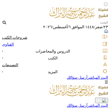
٢٣/صفر/١٤٤٨ الموافق ٦/أغسطس/٢٠٢٦
شروحات الكتب
الفتاوى
‹
الدروس والمحاضرات
‹
الكتب
التصنيفات
‹
المزيد
البث المباشر
أرسل سؤالك
☰
البث المباشر
أرسل سؤالك