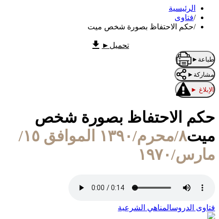
الرئيسية
/
فتاوى
/
حكم الاحتفاظ بصورة شخص ميت
تحميل
►
طباعة
►
مشاركة
►
الإبلاغ
►
حكم الاحتفاظ بصورة شخص
ميت
٨/محرم/١٣٩٠ الموافق ١٥/
مارس/١٩٧٠
فتاوى الدروس
المناهي الشرعية