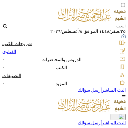
٢٥/صفر/١٤٤٨ الموافق ٨/أغسطس/٢٠٢٦
شروحات الكتب
الفتاوى
‹
الدروس والمحاضرات
‹
الكتب
التصنيفات
‹
المزيد
البث المباشر
أرسل سؤالك
☰
البث المباشر
أرسل سؤالك