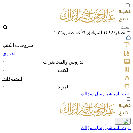
٢٣/صفر/١٤٤٨ الموافق ٦/أغسطس/٢٠٢٦
شروحات الكتب
الفتاوى
‹
الدروس والمحاضرات
‹
الكتب
التصنيفات
‹
المزيد
البث المباشر
أرسل سؤالك
☰
البث المباشر
أرسل سؤالك