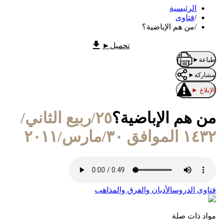
الرئيسية
/
فتاوى
/
من هم الإباضية؟
تحميل
►
طباعة
►
مشاركة
►
الإبلاغ
►
من هم الإباضية؟
٢٥/ربيع الثاني/
١٤٣٢ الموافق ٣٠/مارس/٢٠١١
فتاوى الدروس
الأديان والفرق والمذاهب
مواد ذات صلة