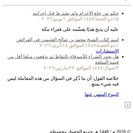
حكم من خلع الإحرام ولم يشترط قبل إحرامه
١٥/ذو الحجة/١٤٤٧ الموافق ١/يونيو/٢٠٢٦
عليه أن يذبح هديًا يقسِّمه على فقراء مكة
اسم كتاب الشيخ محمد بن صالح العثيمين في الفرائض
١/ذو القعدة/١٤٤٧ الموافق ١٨/أبريل/٢٠٢٦
الاستشارات
هل يجوز الشراء للأصدقاء بالنقاط ثم يدفعون مبلغا أقل من
قيمة السلعة
٣/شوال/١٤٤٧ الموافق ٢٢/مارس/٢٠٢٦
خلاصة القول: أن ما ذُكِر في السؤال من هذه المعاملة ليس
فيه شيء يمنع.
البيوع المنهي عنها
›
©
2026
م /
1448
هـ جميع الحقوق محفوظة