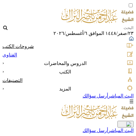
٢٣/صفر/١٤٤٨ الموافق ٦/أغسطس/٢٠٢٦
شروحات الكتب
الفتاوى
‹
الدروس والمحاضرات
‹
الكتب
التصنيفات
‹
المزيد
البث المباشر
أرسل سؤالك
☰
البث المباشر
أرسل سؤالك