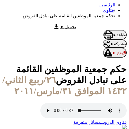
الرئيسية
/
فتاوى
/
حكم جمعية الموظفين القائمة على تبادل القروض
تحميل
►
طباعة
►
مشاركة
►
الإبلاغ
►
حكم جمعية الموظفين القائمة
على تبادل القروض
٢٦/ربيع الثاني/
١٤٣٢ الموافق ٣١/مارس/٢٠١١
فتاوى الدروس
مسائل متفرقة