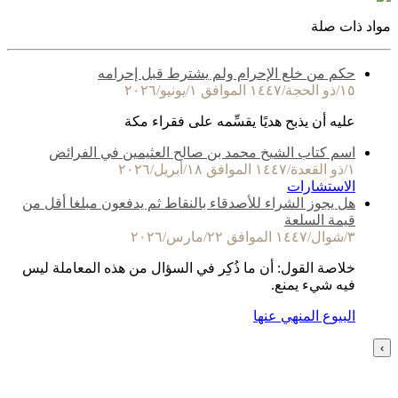
مواد ذات صلة
حكم من خلع الإحرام ولم يشترط قبل إحرامه
١٥/ذو الحجة/١٤٤٧ الموافق ١/يونيو/٢٠٢٦
عليه أن يذبح هديًا يقسِّمه على فقراء مكة
اسم كتاب الشيخ محمد بن صالح العثيمين في الفرائض
١/ذو القعدة/١٤٤٧ الموافق ١٨/أبريل/٢٠٢٦
الاستشارات
هل يجوز الشراء للأصدقاء بالنقاط ثم يدفعون مبلغا أقل من
قيمة السلعة
٣/شوال/١٤٤٧ الموافق ٢٢/مارس/٢٠٢٦
خلاصة القول: أن ما ذُكِر في السؤال من هذه المعاملة ليس
فيه شيء يمنع.
البيوع المنهي عنها
›