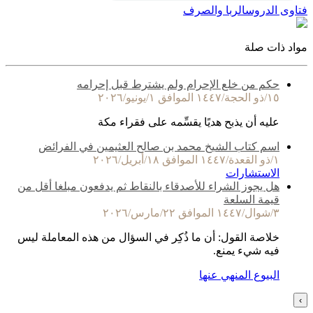
فتاوى الدروس
الربا والصرف
مواد ذات صلة
حكم من خلع الإحرام ولم يشترط قبل إحرامه
١٥/ذو الحجة/١٤٤٧ الموافق ١/يونيو/٢٠٢٦
عليه أن يذبح هديًا يقسِّمه على فقراء مكة
اسم كتاب الشيخ محمد بن صالح العثيمين في الفرائض
١/ذو القعدة/١٤٤٧ الموافق ١٨/أبريل/٢٠٢٦
الاستشارات
هل يجوز الشراء للأصدقاء بالنقاط ثم يدفعون مبلغا أقل من
قيمة السلعة
٣/شوال/١٤٤٧ الموافق ٢٢/مارس/٢٠٢٦
خلاصة القول: أن ما ذُكِر في السؤال من هذه المعاملة ليس
فيه شيء يمنع.
البيوع المنهي عنها
›