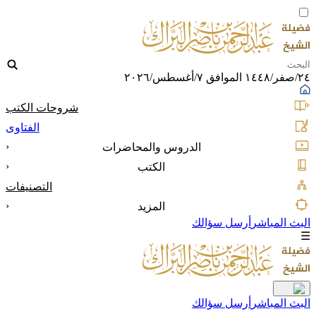
٢٤/صفر/١٤٤٨ الموافق ٧/أغسطس/٢٠٢٦
شروحات الكتب
الفتاوى
‹
الدروس والمحاضرات
‹
الكتب
التصنيفات
‹
المزيد
البث المباشر
أرسل سؤالك
☰
البث المباشر
أرسل سؤالك