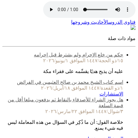
فتاوى الدروس
الأحاديث وشروحها
مواد ذات صلة
حكم من خلع الإحرام ولم يشترط قبل إحرامه
١٥/ذو الحجة/١٤٤٧ الموافق ١/يونيو/٢٠٢٦
عليه أن يذبح هديًا يقسِّمه على فقراء مكة
اسم كتاب الشيخ محمد بن صالح العثيمين في الفرائض
١/ذو القعدة/١٤٤٧ الموافق ١٨/أبريل/٢٠٢٦
الاستشارات
هل يجوز الشراء للأصدقاء بالنقاط ثم يدفعون مبلغا أقل من
قيمة السلعة
٣/شوال/١٤٤٧ الموافق ٢٢/مارس/٢٠٢٦
خلاصة القول: أن ما ذُكِر في السؤال من هذه المعاملة ليس
فيه شيء يمنع.