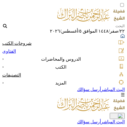
٢٢/صفر/١٤٤٨ الموافق ٥/أغسطس/٢٠٢٦
شروحات الكتب
الفتاوى
‹
الدروس والمحاضرات
‹
الكتب
التصنيفات
‹
المزيد
البث المباشر
أرسل سؤالك
☰
البث المباشر
أرسل سؤالك