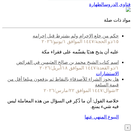
فتاوى الدروس
الطهارة
مواد ذات صلة
حكم من خلع الإحرام ولم يشترط قبل إحرامه
١٥/ذو الحجة/١٤٤٧ الموافق ١/يونيو/٢٠٢٦
عليه أن يذبح هديًا يقسِّمه على فقراء مكة
اسم كتاب الشيخ محمد بن صالح العثيمين في الفرائض
١/ذو القعدة/١٤٤٧ الموافق ١٨/أبريل/٢٠٢٦
الاستشارات
هل يجوز الشراء للأصدقاء بالنقاط ثم يدفعون مبلغا أقل من
قيمة السلعة
٣/شوال/١٤٤٧ الموافق ٢٢/مارس/٢٠٢٦
خلاصة القول: أن ما ذُكِر في السؤال من هذه المعاملة ليس
فيه شيء يمنع.
البيوع المنهي عنها
›