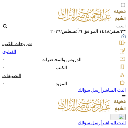
٢٣/صفر/١٤٤٨ الموافق ٦/أغسطس/٢٠٢٦
شروحات الكتب
الفتاوى
‹
الدروس والمحاضرات
‹
الكتب
التصنيفات
‹
المزيد
البث المباشر
أرسل سؤالك
☰
البث المباشر
أرسل سؤالك