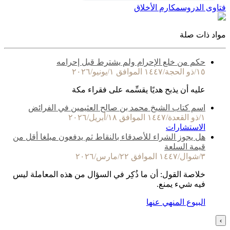
فتاوى الدروس
مكارم الأخلاق
مواد ذات صلة
حكم من خلع الإحرام ولم يشترط قبل إحرامه
١٥/ذو الحجة/١٤٤٧ الموافق ١/يونيو/٢٠٢٦
عليه أن يذبح هديًا يقسِّمه على فقراء مكة
اسم كتاب الشيخ محمد بن صالح العثيمين في الفرائض
١/ذو القعدة/١٤٤٧ الموافق ١٨/أبريل/٢٠٢٦
الاستشارات
هل يجوز الشراء للأصدقاء بالنقاط ثم يدفعون مبلغا أقل من
قيمة السلعة
٣/شوال/١٤٤٧ الموافق ٢٢/مارس/٢٠٢٦
خلاصة القول: أن ما ذُكِر في السؤال من هذه المعاملة ليس
فيه شيء يمنع.
البيوع المنهي عنها
›