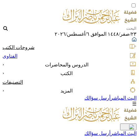
٢٣/صفر/١٤٤٨ الموافق ٦/أغسطس/٢٠٢٦
شروحات الكتب
الفتاوى
‹
الدروس والمحاضرات
‹
الكتب
التصنيفات
‹
المزيد
البث المباشر
أرسل سؤالك
☰
البث المباشر
أرسل سؤالك