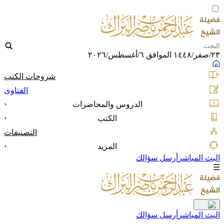
٢٣/صفر/١٤٤٨ الموافق ٦/أغسطس/٢٠٢٦
شروحات الكتب
الفتاوى
‹
الدروس والمحاضرات
‹
الكتب
التصنيفات
‹
المزيد
البث المباشر
أرسل سؤالك
☰
البث المباشر
أرسل سؤالك