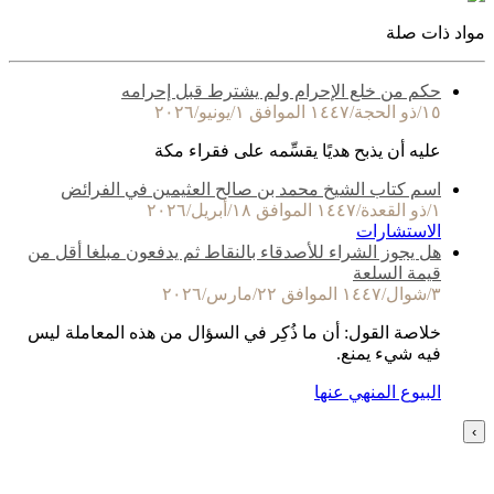
مواد ذات صلة
حكم من خلع الإحرام ولم يشترط قبل إحرامه
١٥/ذو الحجة/١٤٤٧ الموافق ١/يونيو/٢٠٢٦
عليه أن يذبح هديًا يقسِّمه على فقراء مكة
اسم كتاب الشيخ محمد بن صالح العثيمين في الفرائض
١/ذو القعدة/١٤٤٧ الموافق ١٨/أبريل/٢٠٢٦
الاستشارات
هل يجوز الشراء للأصدقاء بالنقاط ثم يدفعون مبلغا أقل من
قيمة السلعة
٣/شوال/١٤٤٧ الموافق ٢٢/مارس/٢٠٢٦
خلاصة القول: أن ما ذُكِر في السؤال من هذه المعاملة ليس
فيه شيء يمنع.
البيوع المنهي عنها
›