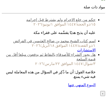
مواد ذات صلة
حكم من خلع الإحرام ولم يشترط قبل إحرامه
١٥/ذو الحجة/١٤٤٧ الموافق ١/يونيو/٢٠٢٦
عليه أن يذبح هديًا يقسِّمه على فقراء مكة
اسم كتاب الشيخ محمد بن صالح العثيمين في الفرائض
١/ذو القعدة/١٤٤٧ الموافق ١٨/أبريل/٢٠٢٦
الاستشارات
هل يجوز الشراء للأصدقاء بالنقاط ثم يدفعون مبلغا أقل من
قيمة السلعة
٣/شوال/١٤٤٧ الموافق ٢٢/مارس/٢٠٢٦
خلاصة القول: أن ما ذُكِر في السؤال من هذه المعاملة ليس
فيه شيء يمنع.
البيوع المنهي عنها
›