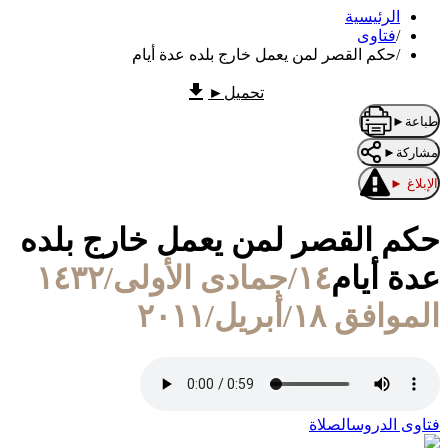
الرئيسية
/
فتاوى
/
حكم القصر لمن يعمل خارج بلده عدة أيام
تحميل
►
طباعة
►
مشاركة
►
الإبلاغ
►
حكم القصر لمن يعمل خارج بلده
عدة أيام
١٤/جمادى الأولى/١٤٣٢
الموافق ١٨/أبريل/٢٠١١
فتاوى الدروس
الصلاة