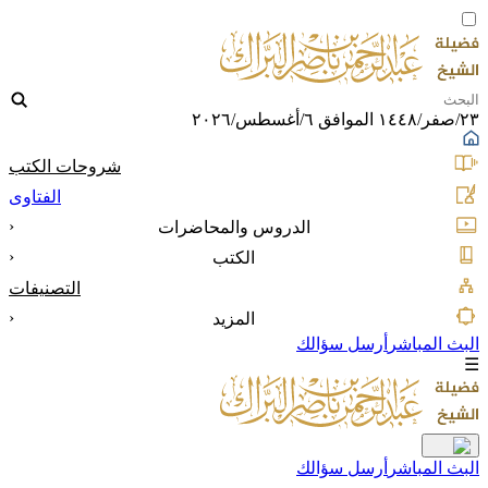
٢٣/صفر/١٤٤٨ الموافق ٦/أغسطس/٢٠٢٦
شروحات الكتب
الفتاوى
‹
الدروس والمحاضرات
‹
الكتب
التصنيفات
‹
المزيد
البث المباشر
أرسل سؤالك
☰
البث المباشر
أرسل سؤالك