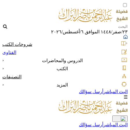
٢٣/صفر/١٤٤٨ الموافق ٦/أغسطس/٢٠٢٦
شروحات الكتب
الفتاوى
‹
الدروس والمحاضرات
‹
الكتب
التصنيفات
‹
المزيد
البث المباشر
أرسل سؤالك
☰
البث المباشر
أرسل سؤالك