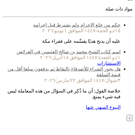
مواد ذات صلة
حكم من خلع الإحرام ولم يشترط قبل إحرامه
١٥/ذو الحجة/١٤٤٧ الموافق ١/يونيو/٢٠٢٦
عليه أن يذبح هديًا يقسِّمه على فقراء مكة
اسم كتاب الشيخ محمد بن صالح العثيمين في الفرائض
١/ذو القعدة/١٤٤٧ الموافق ١٨/أبريل/٢٠٢٦
الاستشارات
هل يجوز الشراء للأصدقاء بالنقاط ثم يدفعون مبلغا أقل من
قيمة السلعة
٣/شوال/١٤٤٧ الموافق ٢٢/مارس/٢٠٢٦
خلاصة القول: أن ما ذُكِر في السؤال من هذه المعاملة ليس
فيه شيء يمنع.
البيوع المنهي عنها
›