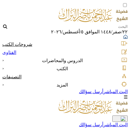
٢٢/صفر/١٤٤٨ الموافق ٥/أغسطس/٢٠٢٦
شروحات الكتب
الفتاوى
‹
الدروس والمحاضرات
‹
الكتب
التصنيفات
‹
المزيد
البث المباشر
أرسل سؤالك
☰
البث المباشر
أرسل سؤالك