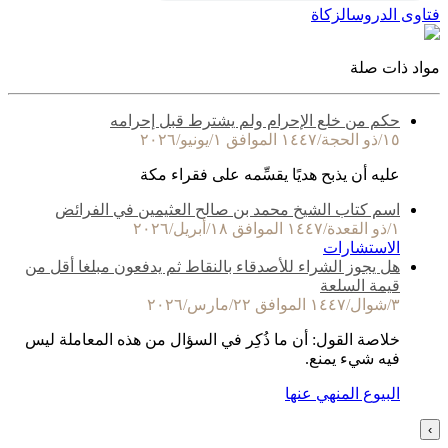
فتاوى الدروس
الزكاة
مواد ذات صلة
حكم من خلع الإحرام ولم يشترط قبل إحرامه
١٥/ذو الحجة/١٤٤٧ الموافق ١/يونيو/٢٠٢٦
عليه أن يذبح هديًا يقسِّمه على فقراء مكة
اسم كتاب الشيخ محمد بن صالح العثيمين في الفرائض
١/ذو القعدة/١٤٤٧ الموافق ١٨/أبريل/٢٠٢٦
الاستشارات
هل يجوز الشراء للأصدقاء بالنقاط ثم يدفعون مبلغا أقل من
قيمة السلعة
٣/شوال/١٤٤٧ الموافق ٢٢/مارس/٢٠٢٦
خلاصة القول: أن ما ذُكِر في السؤال من هذه المعاملة ليس
فيه شيء يمنع.
البيوع المنهي عنها
›