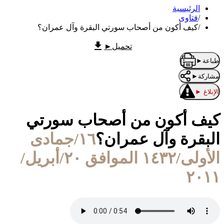
الرئيسية
/
فتاوى
/
كيف أكون من أصحاب سورتي البقرة وآل عمران؟
تحميل
►
طباعة
►
مشاركة
►
الإبلاغ
►
كيف أكون من أصحاب سورتي
البقرة وآل عمران؟
١٦/جمادى
الأولى/١٤٣٢ الموافق ٢٠/أبريل/
٢٠١١