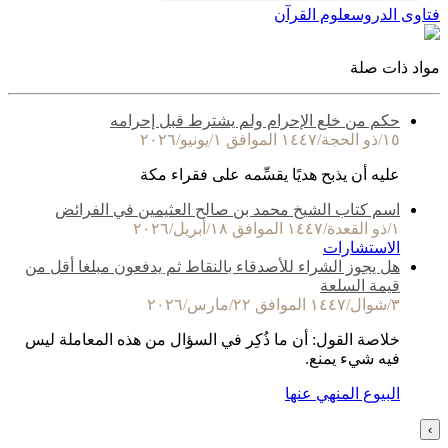
فتاوى الدروس
علوم القرآن
مواد ذات صلة
حكم من خلع الإحرام ولم يشترط قبل إحرامه
١٥/ذو الحجة/١٤٤٧ الموافق ١/يونيو/٢٠٢٦
عليه أن يذبح هديًا يقسِّمه على فقراء مكة
اسم كتاب الشيخ محمد بن صالح العثيمين في الفرائض
١/ذو القعدة/١٤٤٧ الموافق ١٨/أبريل/٢٠٢٦
الاستشارات
هل يجوز الشراء للأصدقاء بالنقاط ثم يدفعون مبلغا أقل من
قيمة السلعة
٣/شوال/١٤٤٧ الموافق ٢٢/مارس/٢٠٢٦
خلاصة القول: أن ما ذُكِر في السؤال من هذه المعاملة ليس
فيه شيء يمنع.
البيوع المنهي عنها
›