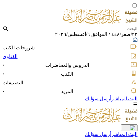
٢٣/صفر/١٤٤٨ الموافق ٦/أغسطس/٢٠٢٦
شروحات الكتب
الفتاوى
‹
الدروس والمحاضرات
‹
الكتب
التصنيفات
‹
المزيد
البث المباشر
أرسل سؤالك
☰
البث المباشر
أرسل سؤالك