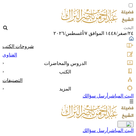
٢٤/صفر/١٤٤٨ الموافق ٧/أغسطس/٢٠٢٦
شروحات الكتب
الفتاوى
‹
الدروس والمحاضرات
‹
الكتب
التصنيفات
‹
المزيد
البث المباشر
أرسل سؤالك
☰
البث المباشر
أرسل سؤالك