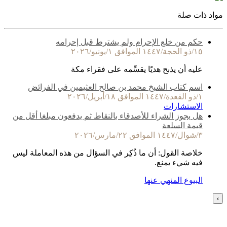
مواد ذات صلة
حكم من خلع الإحرام ولم يشترط قبل إحرامه
١٥/ذو الحجة/١٤٤٧ الموافق ١/يونيو/٢٠٢٦
عليه أن يذبح هديًا يقسِّمه على فقراء مكة
اسم كتاب الشيخ محمد بن صالح العثيمين في الفرائض
١/ذو القعدة/١٤٤٧ الموافق ١٨/أبريل/٢٠٢٦
الاستشارات
هل يجوز الشراء للأصدقاء بالنقاط ثم يدفعون مبلغا أقل من
قيمة السلعة
٣/شوال/١٤٤٧ الموافق ٢٢/مارس/٢٠٢٦
خلاصة القول: أن ما ذُكِر في السؤال من هذه المعاملة ليس
فيه شيء يمنع.
البيوع المنهي عنها
›