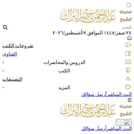
٢٤/صفر/١٤٤٨ الموافق ٧/أغسطس/٢٠٢٦
شروحات الكتب
الفتاوى
‹
الدروس والمحاضرات
‹
الكتب
التصنيفات
‹
المزيد
البث المباشر
أرسل سؤالك
☰
البث المباشر
أرسل سؤالك