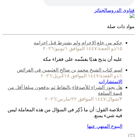
فتاوى الدروس
الجنائز
مواد ذات صلة
حكم من خلع الإحرام ولم يشترط قبل إحرامه
١٥/ذو الحجة/١٤٤٧ الموافق ١/يونيو/٢٠٢٦
عليه أن يذبح هديًا يقسِّمه على فقراء مكة
اسم كتاب الشيخ محمد بن صالح العثيمين في الفرائض
١/ذو القعدة/١٤٤٧ الموافق ١٨/أبريل/٢٠٢٦
الاستشارات
هل يجوز الشراء للأصدقاء بالنقاط ثم يدفعون مبلغا أقل من
قيمة السلعة
٣/شوال/١٤٤٧ الموافق ٢٢/مارس/٢٠٢٦
خلاصة القول: أن ما ذُكِر في السؤال من هذه المعاملة ليس
فيه شيء يمنع.
البيوع المنهي عنها