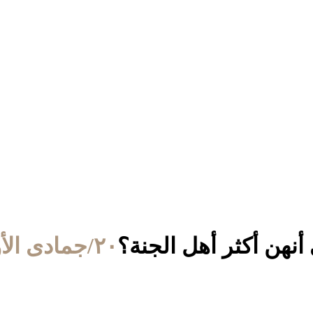
 أنهن أكثر أهل الجنة؟
٢٠/جمادى الأولى/١٤٣٢ الموافق ٢٤/أبريل/٢٠١١