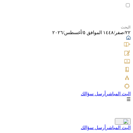
٢٢/صفر/١٤٤٨ الموافق ٥/أغسطس/٢٠٢٦
البث المباشر
أرسل سؤالك
☰
البث المباشر
أرسل سؤالك