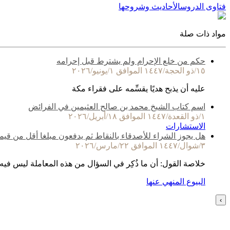
فتاوى الدروس
الأحاديث وشروحها
مواد ذات صلة
حكم من خلع الإحرام ولم يشترط قبل إحرامه
١٥/ذو الحجة/١٤٤٧ الموافق ١/يونيو/٢٠٢٦
عليه أن يذبح هديًا يقسِّمه على فقراء مكة
اسم كتاب الشيخ محمد بن صالح العثيمين في الفرائض
١/ذو القعدة/١٤٤٧ الموافق ١٨/أبريل/٢٠٢٦
الاستشارات
هل يجوز الشراء للأصدقاء بالنقاط ثم يدفعون مبلغا أقل من قيم
٣/شوال/١٤٤٧ الموافق ٢٢/مارس/٢٠٢٦
خلاصة القول: أن ما ذُكِر في السؤال من هذه المعاملة ليس فيه
البيوع المنهي عنها
›