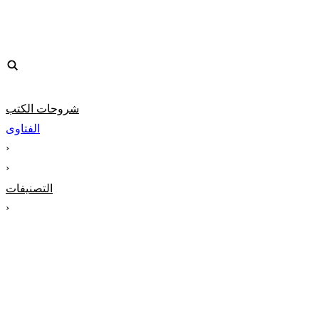
شروحات الكتب
الفتاوى
‹
‹
التصنيفات
‹