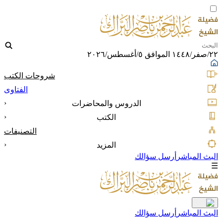
٢٢/صفر/١٤٤٨ الموافق ٥/أغسطس/٢٠٢٦
شروحات الكتب
الفتاوى
‹
الدروس والمحاضرات
‹
الكتب
التصنيفات
‹
المزيد
البث المباشر
أرسل سؤالك
☰
البث المباشر
أرسل سؤالك