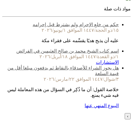
مواد ذات صلة
حكم من خلع الإحرام ولم يشترط قبل إحرامه
١٥/ذو الحجة/١٤٤٧ الموافق ١/يونيو/٢٠٢٦
عليه أن يذبح هديًا يقسِّمه على فقراء مكة
اسم كتاب الشيخ محمد بن صالح العثيمين في الفرائض
١/ذو القعدة/١٤٤٧ الموافق ١٨/أبريل/٢٠٢٦
الاستشارات
هل يجوز الشراء للأصدقاء بالنقاط ثم يدفعون مبلغا أقل من
قيمة السلعة
٣/شوال/١٤٤٧ الموافق ٢٢/مارس/٢٠٢٦
خلاصة القول: أن ما ذُكِر في السؤال من هذه المعاملة ليس
فيه شيء يمنع.
البيوع المنهي عنها
›