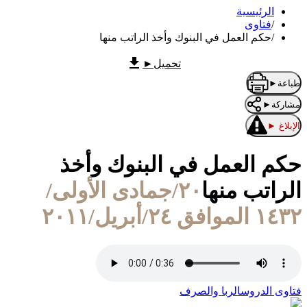
الرئيسية
/
فتاوى
/
حكم العمل في البنوك وأخذ الراتب منها
تحميل
►
طباعة
►
مشاركة
►
الإبلاغ
►
حكم العمل في البنوك وأخذ
الراتب منها
٢٠/جمادى الأولى/
١٤٣٢ الموافق ٢٤/أبريل/٢٠١١
فتاوى الدروس
الربا والصرف