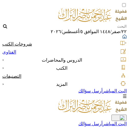
٢٢/صفر/١٤٤٨ الموافق ٥/أغسطس/٢٠٢٦
شروحات الكتب
الفتاوى
‹
الدروس والمحاضرات
‹
الكتب
التصنيفات
‹
المزيد
البث المباشر
أرسل سؤالك
☰
البث المباشر
أرسل سؤالك