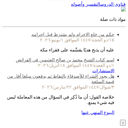
فتاوى الدروس
التفسير وأصوله
مواد ذات صلة
حكم من خلع الإحرام ولم يشترط قبل إحرامه
١٥/ذو الحجة/١٤٤٧ الموافق ١/يونيو/٢٠٢٦
عليه أن يذبح هديًا يقسِّمه على فقراء مكة
اسم كتاب الشيخ محمد بن صالح العثيمين في الفرائض
١/ذو القعدة/١٤٤٧ الموافق ١٨/أبريل/٢٠٢٦
الاستشارات
هل يجوز الشراء للأصدقاء بالنقاط ثم يدفعون مبلغا أقل من
قيمة السلعة
٣/شوال/١٤٤٧ الموافق ٢٢/مارس/٢٠٢٦
خلاصة القول: أن ما ذُكِر في السؤال من هذه المعاملة ليس
فيه شيء يمنع.
البيوع المنهي عنها
›