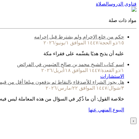
فتاوى الدروس
الصلاة
مواد ذات صلة
حكم من خلع الإحرام ولم يشترط قبل إحرامه
١٥/ذو الحجة/١٤٤٧ الموافق ١/يونيو/٢٠٢٦
عليه أن يذبح هديًا يقسِّمه على فقراء مكة
اسم كتاب الشيخ محمد بن صالح العثيمين في الفرائض
١/ذو القعدة/١٤٤٧ الموافق ١٨/أبريل/٢٠٢٦
الاستشارات
هل يجوز الشراء للأصدقاء بالنقاط ثم يدفعون مبلغا أقل من قيم
٣/شوال/١٤٤٧ الموافق ٢٢/مارس/٢٠٢٦
خلاصة القول: أن ما ذُكِر في السؤال من هذه المعاملة ليس فيه
البيوع المنهي عنها
›