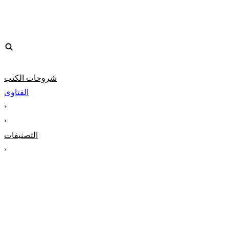
شروحات الكتب
الفتاوى
‹
‹
التصنيفات
‹