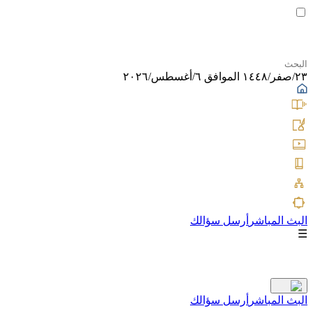
٢٣/صفر/١٤٤٨ الموافق ٦/أغسطس/٢٠٢٦
البث المباشر
أرسل سؤالك
☰
البث المباشر
أرسل سؤالك