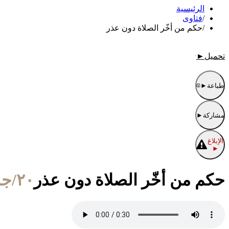
الرئيسية
/
فتاوى
/
حكم من أخّر الصلاة دون عذر
تحميل
►
طباعة
►
مشاركة
►
الإبلاغ
►
حكم من أخّر الصلاة دون عذر
٢٠/جمادى الأولى/١٤٣٢ الموافق ٢٤/أبريل/٢٠١١