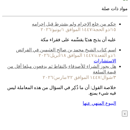
مواد ذات صلة
حكم من خلع الإحرام ولم يشترط قبل إحرامه
١٥/ذو الحجة/١٤٤٧ الموافق ١/يونيو/٢٠٢٦
عليه أن يذبح هديًا يقسِّمه على فقراء مكة
اسم كتاب الشيخ محمد بن صالح العثيمين في الفرائض
١/ذو القعدة/١٤٤٧ الموافق ١٨/أبريل/٢٠٢٦
الاستشارات
هل يجوز الشراء للأصدقاء بالنقاط ثم يدفعون مبلغا أقل من
قيمة السلعة
٣/شوال/١٤٤٧ الموافق ٢٢/مارس/٢٠٢٦
خلاصة القول: أن ما ذُكِر في السؤال من هذه المعاملة ليس
فيه شيء يمنع.
البيوع المنهي عنها
›