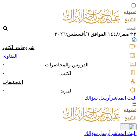
٢٣/صفر/١٤٤٨ الموافق ٦/أغسطس/٢٠٢٦
شروحات الكتب
الفتاوى
‹
الدروس والمحاضرات
‹
الكتب
التصنيفات
‹
المزيد
البث المباشر
أرسل سؤالك
☰
البث المباشر
أرسل سؤالك