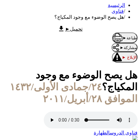
الرئيسية
/
فتاوى
/
هل يصح الوضوء مع وجود المكياج؟
تحميل
►
طباعة
►
مشاركة
►
الإبلاغ
►
هل يصح الوضوء مع وجود
المكياج؟
٢٤/جمادى الأولى/١٤٣٢
الموافق ٢٨/أبريل/٢٠١١
فتاوى الدروس
الطهارة