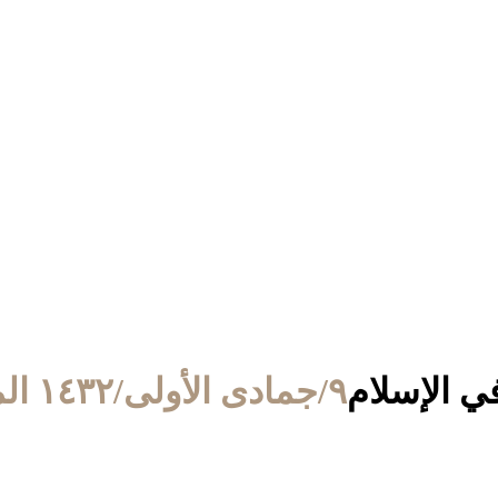
ي الإسلام
٩/جمادى الأولى/١٤٣٢ الموافق ١٣/أبريل/٢٠١١