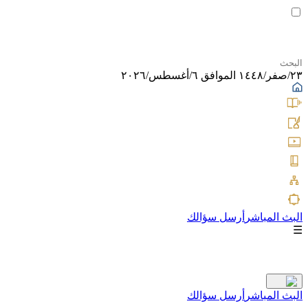
٢٣/صفر/١٤٤٨ الموافق ٦/أغسطس/٢٠٢٦
البث المباشر
أرسل سؤالك
☰
البث المباشر
أرسل سؤالك