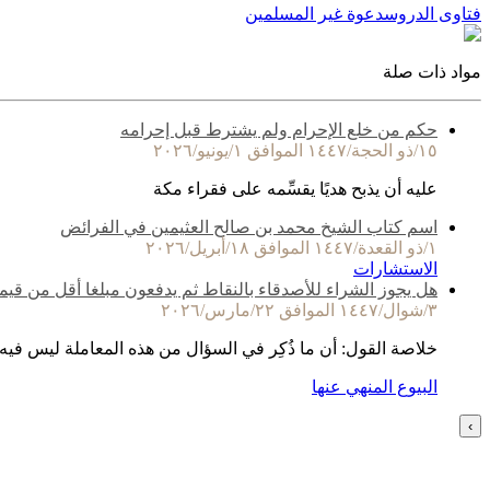
فتاوى الدروس
دعوة غير المسلمين
مواد ذات صلة
حكم من خلع الإحرام ولم يشترط قبل إحرامه
١٥/ذو الحجة/١٤٤٧ الموافق ١/يونيو/٢٠٢٦
عليه أن يذبح هديًا يقسِّمه على فقراء مكة
اسم كتاب الشيخ محمد بن صالح العثيمين في الفرائض
١/ذو القعدة/١٤٤٧ الموافق ١٨/أبريل/٢٠٢٦
الاستشارات
هل يجوز الشراء للأصدقاء بالنقاط ثم يدفعون مبلغا أقل من قيم
٣/شوال/١٤٤٧ الموافق ٢٢/مارس/٢٠٢٦
خلاصة القول: أن ما ذُكِر في السؤال من هذه المعاملة ليس فيه
البيوع المنهي عنها
›