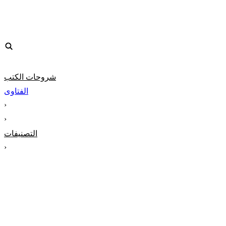
شروحات الكتب
الفتاوى
‹
‹
التصنيفات
‹