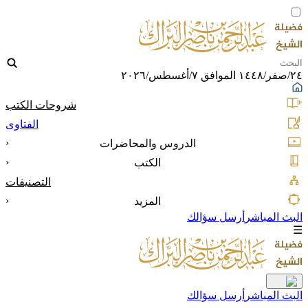
٢٤/صفر/١٤٤٨ الموافق ٧/أغسطس/٢٠٢٦
شروحات الكتب
الفتاوى
‹
الدروس والمحاضرات
‹
الكتب
التصنيفات
‹
المزيد
البث المباشر
أرسل سؤالك
☰
البث المباشر
أرسل سؤالك