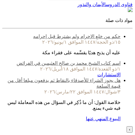
فتاوى الدروس
الأيمان والنذور
مواد ذات صلة
حكم من خلع الإحرام ولم يشترط قبل إحرامه
١٥/ذو الحجة/١٤٤٧ الموافق ١/يونيو/٢٠٢٦
عليه أن يذبح هديًا يقسِّمه على فقراء مكة
اسم كتاب الشيخ محمد بن صالح العثيمين في الفرائض
١/ذو القعدة/١٤٤٧ الموافق ١٨/أبريل/٢٠٢٦
الاستشارات
هل يجوز الشراء للأصدقاء بالنقاط ثم يدفعون مبلغا أقل من
قيمة السلعة
٣/شوال/١٤٤٧ الموافق ٢٢/مارس/٢٠٢٦
خلاصة القول: أن ما ذُكِر في السؤال من هذه المعاملة ليس
فيه شيء يمنع.
البيوع المنهي عنها
›