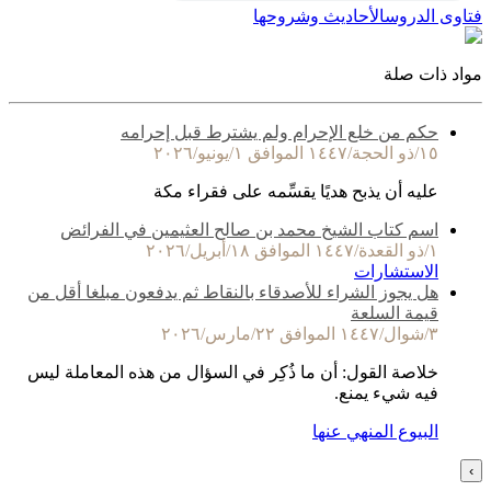
فتاوى الدروس
الأحاديث وشروحها
مواد ذات صلة
حكم من خلع الإحرام ولم يشترط قبل إحرامه
١٥/ذو الحجة/١٤٤٧ الموافق ١/يونيو/٢٠٢٦
عليه أن يذبح هديًا يقسِّمه على فقراء مكة
اسم كتاب الشيخ محمد بن صالح العثيمين في الفرائض
١/ذو القعدة/١٤٤٧ الموافق ١٨/أبريل/٢٠٢٦
الاستشارات
هل يجوز الشراء للأصدقاء بالنقاط ثم يدفعون مبلغا أقل من
قيمة السلعة
٣/شوال/١٤٤٧ الموافق ٢٢/مارس/٢٠٢٦
خلاصة القول: أن ما ذُكِر في السؤال من هذه المعاملة ليس
فيه شيء يمنع.
البيوع المنهي عنها
›