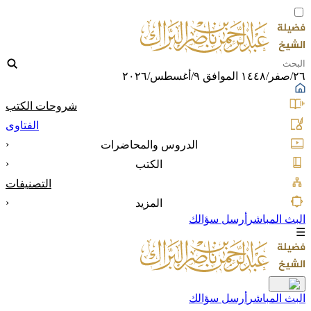
٢٦/صفر/١٤٤٨ الموافق ٩/أغسطس/٢٠٢٦
شروحات الكتب
الفتاوى
‹
الدروس والمحاضرات
‹
الكتب
التصنيفات
‹
المزيد
البث المباشر
أرسل سؤالك
☰
البث المباشر
أرسل سؤالك