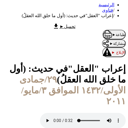
الرئيسية
/
فتاوى
/
إعراب "العقل"في حديث: (أول ما خلق الله العقلُ)
تحميل
►
طباعة
►
مشاركة
►
الإبلاغ
►
إعراب "العقل"في حديث: (أول
ما خلق الله العقلُ)
٢٩/جمادى
الأولى/١٤٣٢ الموافق ٣/مايو/
٢٠١١