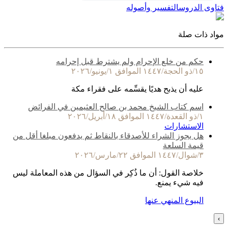
فتاوى الدروس
التفسير وأصوله
مواد ذات صلة
حكم من خلع الإحرام ولم يشترط قبل إحرامه
١٥/ذو الحجة/١٤٤٧ الموافق ١/يونيو/٢٠٢٦
عليه أن يذبح هديًا يقسِّمه على فقراء مكة
اسم كتاب الشيخ محمد بن صالح العثيمين في الفرائض
١/ذو القعدة/١٤٤٧ الموافق ١٨/أبريل/٢٠٢٦
الاستشارات
هل يجوز الشراء للأصدقاء بالنقاط ثم يدفعون مبلغا أقل من
قيمة السلعة
٣/شوال/١٤٤٧ الموافق ٢٢/مارس/٢٠٢٦
خلاصة القول: أن ما ذُكِر في السؤال من هذه المعاملة ليس
فيه شيء يمنع.
البيوع المنهي عنها
›