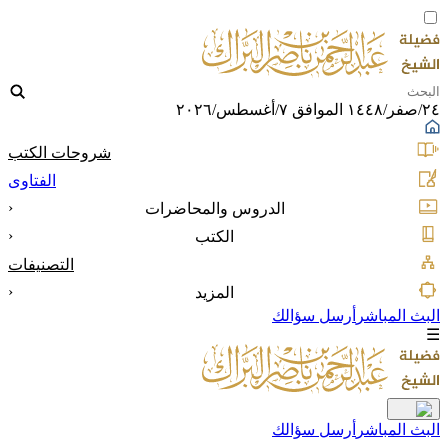
٢٤/صفر/١٤٤٨ الموافق ٧/أغسطس/٢٠٢٦
شروحات الكتب
الفتاوى
‹
الدروس والمحاضرات
‹
الكتب
التصنيفات
‹
المزيد
البث المباشر
أرسل سؤالك
☰
البث المباشر
أرسل سؤالك