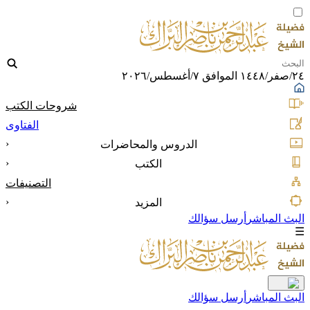
٢٤/صفر/١٤٤٨ الموافق ٧/أغسطس/٢٠٢٦
شروحات الكتب
الفتاوى
‹
الدروس والمحاضرات
‹
الكتب
التصنيفات
‹
المزيد
البث المباشر
أرسل سؤالك
☰
البث المباشر
أرسل سؤالك