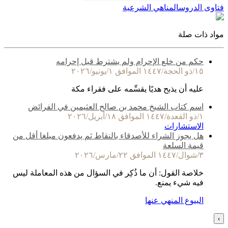
فتاوى الدروس
المناهي الشرعية
مواد ذات صلة
حكم من خلع الإحرام ولم يشترط قبل إحرامه
١٥/ذو الحجة/١٤٤٧ الموافق ١/يونيو/٢٠٢٦
عليه أن يذبح هديًا يقسِّمه على فقراء مكة
اسم كتاب الشيخ محمد بن صالح العثيمين في الفرائض
١/ذو القعدة/١٤٤٧ الموافق ١٨/أبريل/٢٠٢٦
الاستشارات
هل يجوز الشراء للأصدقاء بالنقاط ثم يدفعون مبلغا أقل من
قيمة السلعة
٣/شوال/١٤٤٧ الموافق ٢٢/مارس/٢٠٢٦
خلاصة القول: أن ما ذُكِر في السؤال من هذه المعاملة ليس
فيه شيء يمنع.
البيوع المنهي عنها
›