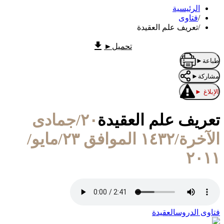
الرئيسية
/
فتاوى
/
تعريف علم العقيدة
تحميل
►
طباعة
►
مشاركة
►
الإبلاغ
►
تعريف علم العقيدة
٢٠/جمادى
الآخرة/١٤٣٢ الموافق ٢٣/مايو/
٢٠١١
فتاوى الدروس
العقيدة