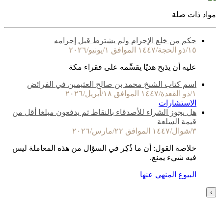
مواد ذات صلة
حكم من خلع الإحرام ولم يشترط قبل إحرامه
١٥/ذو الحجة/١٤٤٧ الموافق ١/يونيو/٢٠٢٦
عليه أن يذبح هديًا يقسِّمه على فقراء مكة
اسم كتاب الشيخ محمد بن صالح العثيمين في الفرائض
١/ذو القعدة/١٤٤٧ الموافق ١٨/أبريل/٢٠٢٦
الاستشارات
هل يجوز الشراء للأصدقاء بالنقاط ثم يدفعون مبلغا أقل من
قيمة السلعة
٣/شوال/١٤٤٧ الموافق ٢٢/مارس/٢٠٢٦
خلاصة القول: أن ما ذُكِر في السؤال من هذه المعاملة ليس
فيه شيء يمنع.
البيوع المنهي عنها
›