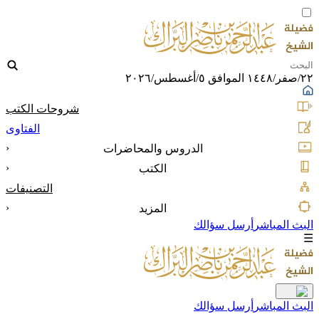
٢٢/صفر/١٤٤٨ الموافق ٥/أغسطس/٢٠٢٦
شروحات الكتب
الفتاوى
‹
الدروس والمحاضرات
‹
الكتب
التصنيفات
‹
المزيد
البث المباشر
أرسل سؤالك
☰
البث المباشر
أرسل سؤالك