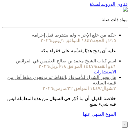
فتاوى الدروس
الصلاة
مواد ذات صلة
حكم من خلع الإحرام ولم يشترط قبل إحرامه
١٥/ذو الحجة/١٤٤٧ الموافق ١/يونيو/٢٠٢٦
عليه أن يذبح هديًا يقسِّمه على فقراء مكة
اسم كتاب الشيخ محمد بن صالح العثيمين في الفرائض
١/ذو القعدة/١٤٤٧ الموافق ١٨/أبريل/٢٠٢٦
الاستشارات
هل يجوز الشراء للأصدقاء بالنقاط ثم يدفعون مبلغا أقل من
قيمة السلعة
٣/شوال/١٤٤٧ الموافق ٢٢/مارس/٢٠٢٦
خلاصة القول: أن ما ذُكِر في السؤال من هذه المعاملة ليس
فيه شيء يمنع.
البيوع المنهي عنها
›