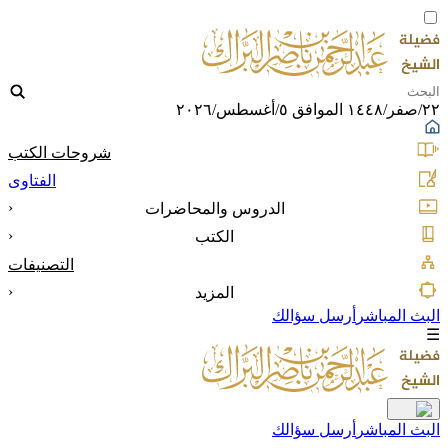
٢٢/صفر/١٤٤٨ الموافق ٥/أغسطس/٢٠٢٦
شروحات الكتب
الفتاوى
‹
الدروس والمحاضرات
‹
الكتب
التصنيفات
‹
المزيد
البث المباشر
أرسل سؤالك
☰
البث المباشر
أرسل سؤالك