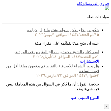
فتاوى الدروس
الزكاة
مواد ذات صلة
حكم من خلع الإحرام ولم يشترط قبل إحرامه
١٥/ذو الحجة/١٤٤٧ الموافق ١/يونيو/٢٠٢٦
عليه أن يذبح هديًا يقسِّمه على فقراء مكة
اسم كتاب الشيخ محمد بن صالح العثيمين في الفرائض
١/ذو القعدة/١٤٤٧ الموافق ١٨/أبريل/٢٠٢٦
الاستشارات
هل يجوز الشراء للأصدقاء بالنقاط ثم يدفعون مبلغا أقل من
قيمة السلعة
٣/شوال/١٤٤٧ الموافق ٢٢/مارس/٢٠٢٦
خلاصة القول: أن ما ذُكِر في السؤال من هذه المعاملة ليس
فيه شيء يمنع.
البيوع المنهي عنها
›