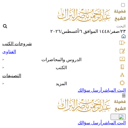
٢٣/صفر/١٤٤٨ الموافق ٦/أغسطس/٢٠٢٦
شروحات الكتب
الفتاوى
‹
الدروس والمحاضرات
‹
الكتب
التصنيفات
‹
المزيد
البث المباشر
أرسل سؤالك
☰
البث المباشر
أرسل سؤالك