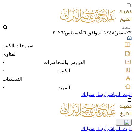
٢٣/صفر/١٤٤٨ الموافق ٦/أغسطس/٢٠٢٦
شروحات الكتب
الفتاوى
‹
الدروس والمحاضرات
‹
الكتب
التصنيفات
‹
المزيد
البث المباشر
أرسل سؤالك
☰
البث المباشر
أرسل سؤالك