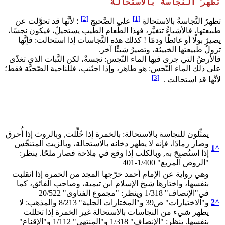
تَطْهرُ النَّجاسةُ بالاستحالة
[2]
[1]
تطهرُ النَّجاسةُ بالاستحالةِ
على الصَّحيح
؛ لأنَّها قد تحوَّلت عن
طبيعتها، فالأشياءُ تتغيَّر، فهذا الطَّعام الطَّيب يستحيلُ، فيكون نجسًا،
يصيرُ بولًا أو غائطًا ودمًا ! كذلك هذه النَّجاسات إذا استحالت: فإنَّها
تزولُ طبيعتها الخبيثة، وتصيرُ شيئًا آخر.
فالأرضُ التي جرى فيها الماء النّجس: نجسةٌ، لكن النَّبات الذي تغذّى
على ذلك الماء النّجس: هو طاهر، وإذا اجتُنب، فللناحية الصّحيَّة فقط؛
[3]
لأنَّها قد استحالت .
يمثِّلون للنجاسة بالاستحالة: بالخمرة إذا خُلِّلت, وبالروث إذا أُحرق
وصار رمادًا، فإنه لا يطهر دخانه بالاستحالة، وبالزيت المتنجِّس
1
^
إذا استُصبِحَ به, وبالكلب إذا وقع في مِلاحة فصار ملحًا. ينظر:
"الروض المربع" 1/400-401
وهي رواية عن الإمام أحمد خرّجها المجد من الخمرة إذا انقلبت
بنفسها، واختارها شيخ الإسلام ابن تيمية، وصاحب الفائق، كما
في"الإنصاف" 1/318 وينظر: "مجموع الفتاوى" 20/522
2
^
و"الاختيارات" ص39 و"المختارات الجلية" 8/213 والمذهب: لا
يطهر شيء من النجاسات بالاستحالة غير الخمرة إذا تخللت
بنفسها. ينظر: "الإنصاف" 1/318 و"المنتهى" 1/112 و"الإقناع"