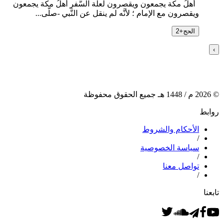
أهلُ مكة يجمعون ويقصرون لعلَّة السَّفر أهلُ مكة يجمعون
ويقصرون مع الإمام ؛ لأنَّه لم ينقل عن النَّبي -صلَّى...
الحج
+
2
›
©
2026
م /
1448
هـ جميع الحقوق محفوظة
روابط
الأحكام والشروط
/
سياسة الخصوصية
/
تواصل معنا
/
تابعنا