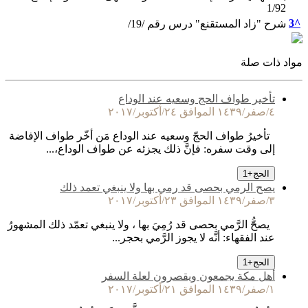
1/92
3
^
شرح "زاد المستقنع" درس رقم /19/
مواد ذات صلة
تأخير طواف الحج وسعيه عند الوداع
٤/صفر/١٤٣٩ الموافق ٢٤/أكتوبر/٢٠١٧
تأخيرُ طواف الحجّ وسعيه عند الوداع مَن أخّر طواف الإفاضة
إلى وقت سفره: فإنَّ ذلك يجزئه عن طواف الوداع،...
الحج
+
1
يصح الرمي بحصى قد رمي بها ولا ينبغي تعمد ذلك
٣/صفر/١٤٣٩ الموافق ٢٣/أكتوبر/٢٠١٧
يصحُّ الرَّمي بحصى قد رُمِيَ بها ، ولا ينبغي تعمّد ذلك المشهورُ
عند الفقهاء: أنَّه لا يجوز الرَّمي بحجر...
الحج
+
1
أهل مكة يجمعون ويقصرون لعلة السفر
١/صفر/١٤٣٩ الموافق ٢١/أكتوبر/٢٠١٧