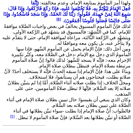
ولهذا أمرَ المأمومَ بمتابعة الإمام، وعدم مخالفته
:
(إِنَّمَا
جُعِلَ الإِمَامُ لِيُؤْتَمَّ بِهِ، فَلَا تَخْتَلِفوا عَليهِ، فإِذَا رَكَعَ فَارْكَعُوا، وَإِذَا قَالَ:
سَمِعَ اللَّهُ لِمَنْ حَمِدَهُ، فَقُولُوا: رَبَّنَا لَكَ الحَمْدُ، وَإِذَا سَجَدَ فَاسْجُدُوا، وَإِذَا
[8]
صَلَّى جَالِسًا فَصَلُّوا جُلُوسًا أَجْمَعُونَ).
لذلك فإنَّ المأموم المسبوق يخالفُ في بعض واجبات الصَّلاة موافقةً
للإمام، كما في التَّشهّد: فالمسبوق قد يتشهّد في الرَّكعة الأولى،
ويتشهَّد في الرَّكعة الثَّالثة، مراعاة لموافقة الإمام، حتى لا يتقدَّم عليه
ولا يتأخَّر عنه، بل يكون معه وموافقًا له.
ومِن أجل ذلك: فإنَّ الإمام يحمل عن المأموم السَّهو، فإذا سها
المأمومُ الذي دخلَ مع الإمام -دخل في الصَّلاة معه، وكبَّر تكبيرة
الإحرام معه-: فإنَّه لا يسجد للسَّهو؛ لذلك قالوا: إنَّ صلاة المأموم
مرتبطة بصلاة الإمام، فتبطلُ ببطلان صلاة الإمام.
وبناءً على هذا: فإنَّ الإمام إذا سبقه الحدثُ فإنَّه لا يستخلف أحدًا؛ لأنَّ
صلاته بطلت، فيحتاجون هم أن يستأنفوا، فلا استخلاف.
ومحلُّ الخلاف: إذا بطلت صلاته أثناء الصَّلاة، أمَّا إذا لم يتبيَّن بطلانُ
صلاته إلا بعد السَّلام: فإنَّها لا تبطل صلاةُ المأمومين، حتى على
المذهب.
وكان الذي ينبغي أن يقيسوا: حال تبيين بطلان صلاة الإمام في أثناء
الصَّلاة على تبيين بطلان صلاته بعد السَّلام.
فالصَّواب: أنَّ صلاة الإمام إذا بطلت -سواء تبيَّن بطلانها في أثناء
[9]
الصَّلاة أو تبيَّن بطلانها بعد السَّلام: فإنَّ صلاة المأموم لا تبطل .