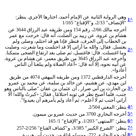
وهي الرواية الثانية عن الإمام أحمد، اختارها الآجري. ينظر:
1
^
"الإنصاف" 2/33، و"الإقناع" 1/165
أخرجه مالك 2/66، رقم 154 ومن طريقه عبد الرزاق 3644 عن
هشام بن عروة، عن زييد بن الصلت، أنه قال: خرجت مع عمر
بن الخطاب إلى الجرف، فنظر فإذا هو قد احتلم، وصلى ولم
يغتسل. فقال: والله ما أراني إلا قد احتلمت وما شعرت، وصليت
2
^
وما اغتسلت. قال: فاغتسل، ثم صلى بعد ارتفاع الضحى متمكنا.
وأخرجه عبد الرزاق 3645 من طريق معمر، عن هشام بن عروة،
عن أبيه نحوه، إلا أنه قال: «أعاد الصلاة ولم يبلغنا أن الناس
أعادوا».
أخرجه الدارقطني 1372 ومن طريقه البيهقي 4074 من طريق
ابن مهدي، عن هشيم، عن خالد بن سلمة، عن محمد بن عمرو
3
^
بن الحارث بن أبي ضرار , أن عثمان بن عفان "صلى بالناس وهو
جنب، فلما أصبح نظر في ثوبه احتلامًا , فقال: «كبرتُ والله! ألا
أراني أجنب ثم لا أعلم»، ثم أعاد ولم يأمرهم أن يعيدوا".
4
^
ينظر: المغني 2/504.
5
^
أخرجه البخاري 3700 من حديث عمرو بن ميمون.
6
^
ينظر: "المنتهى" 1/203، و"الإقناع" 1/ 165
7
^
ينظر: "الشرح الكبير" 3/385، و"كشاف القناع" 2/256-257
8
^
أخرجه البخاري 722، ومسلم 414 من حديث أبي هريرة.