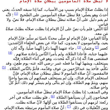
لا تبطلُ صلاة المأمومين ببطلانِ صلاة الإمام
إذا بطلتْ صلاةُ الإمامِ بسببٍ مِن الأسباب، كما إذا سبقه الحدثُ، يعني
[1]
أحدثَ وهو يصلّي: فلا تبطلَ صلاة المأمومين على الصَّحيح
؛ لأنَّه
لم يقم دليل على أنَّ صلاته تبطلُ ببطلانِ صلاة الإمام، فلا نصّ، ولا
قياس.
أمَّا النَّص: فلم يأتِ نصّ على أنَّ الإمام إذا بطلت صلاتُه بطلتْ صلاةُ
مَن معه.
وأمَّا القياس: فإنَّ الإمام لو صلَّى محدثًا ناسيًا ثم سلَّم: فإنَّ الإمام
يعيد، والمأمومون لا يعيدون، كما جاءَ عن بعض الخلفاء الرَّاشدين:
[3]
[2]
كعمر
وعثمان
، جاء عنهما أنَّهما ذكرا أنَّهما صلَّيا، وأنَّه كان
[4]
عليهما جنابة، فأعادا الصَّلاة، ولم يأمرا النَّاس بإعادة صلاتهم .
فمقتضى هذا: أنَّه إذا ذكرَ أنَّه مُحدث، وهو في أثناء الصَّلاة: فإنّه
يستخلف، ويشهدُ لهذا ما فعله عمر -رضي الله عنه- يوم طُعِنَ، وقد
[5]
تكلَّم، فأخذ بيد عبدالرَّحمن بن عوف وقدَّمه، فأتمَّ بالنَّاس الصَّلاة .
فالمقصود: أنَّ صلاة المأموم لا تبطل ببطلان صلاة الإمام، فإنَّ
استخلف الإمام فذاك، وإن لم يستخلف فيمكنهم أن يقدموا واحدًا
منهم، ويتمّ بهم الصَّلاة، وإن لم يتأتّى ولم يتيسَّر لهم ذلك: أتمَّ كلُّ
واحدٍ صلاته.
وفي المذهب: إذا بطلتْ صلاةُ الإمام تبطلُ صلاة المأمومين،
[6]
فيحتاجون إلى أن يستأنفوا الصَّلاة
، فلو بطلت صلاته في آخر
ركعة: لزمهم أن يستأنفوا الصَّلاة مِن أوَّلها؛ لأنَّ صلاته بطلت.
[7]
ومِن التَّعليلات في ذلك
: أنَّ صلاة المأموم مرتبطة بصلاة الإمام،