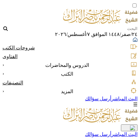
٢٤/صفر/١٤٤٨ الموافق ٧/أغسطس/٢٠٢٦
شروحات الكتب
الفتاوى
‹
الدروس والمحاضرات
‹
الكتب
التصنيفات
‹
المزيد
البث المباشر
أرسل سؤالك
☰
البث المباشر
أرسل سؤالك