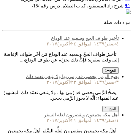
9
^
شرح زاد المستقنع، كتاب الصلاة، درس رقم /15/
مواد ذات صلة
تأخير طواف الحج وسعيه عند الوداع
٤/صفر/١٤٣٩ الموافق ٢٤/أكتوبر/٢٠١٧
تأخيرُ طواف الحجّ وسعيه عند الوداع مَن أخّر طواف الإفاضة
إلى وقت سفره: فإنَّ ذلك يجزئه عن طواف الوداع،...
الحج
+
1
يصح الرمي بحصى قد رمي بها ولا ينبغي تعمد ذلك
٣/صفر/١٤٣٩ الموافق ٢٣/أكتوبر/٢٠١٧
يصحُّ الرَّمي بحصى قد رُمِيَ بها ، ولا ينبغي تعمّد ذلك المشهورُ
عند الفقهاء: أنَّه لا يجوز الرَّمي بحجر...
الحج
+
1
أهل مكة يجمعون ويقصرون لعلة السفر
١/صفر/١٤٣٩ الموافق ٢١/أكتوبر/٢٠١٧
أهلُ مكة يجمعون ويقصرون لعلَّة السَّفر أهلُ مكة يجمعون