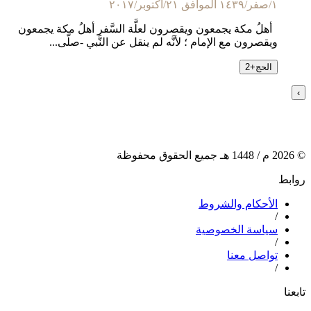
١/صفر/١٤٣٩ الموافق ٢١/أكتوبر/٢٠١٧
أهلُ مكة يجمعون ويقصرون لعلَّة السَّفر أهلُ مكة يجمعون
ويقصرون مع الإمام ؛ لأنَّه لم ينقل عن النَّبي -صلَّى...
الحج
+
2
›
©
2026
م /
1448
هـ جميع الحقوق محفوظة
روابط
الأحكام والشروط
/
سياسة الخصوصية
/
تواصل معنا
/
تابعنا