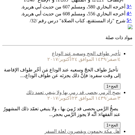
3
^
أخرجه البخاري 580، ومسلم 607 من حديث أبي هريرة.
4
^
أخرجه البخاري 556، ومسلم 608 من حديث أبي هريرة.
5
^
شرح "زاد المستقنع، كتاب الصلاة" درس رقم /32/
مواد ذات صلة
تأخير طواف الحج وسعيه عند الوداع
٤/صفر/١٤٣٩ الموافق ٢٤/أكتوبر/٢٠١٧
تأخيرُ طواف الحجّ وسعيه عند الوداع مَن أخّر طواف الإفاضة
إلى وقت سفره: فإنَّ ذلك يجزئه عن طواف الوداع،...
الحج
+
1
يصح الرمي بحصى قد رمي بها ولا ينبغي تعمد ذلك
٣/صفر/١٤٣٩ الموافق ٢٣/أكتوبر/٢٠١٧
يصحُّ الرَّمي بحصى قد رُمِيَ بها ، ولا ينبغي تعمّد ذلك المشهورُ
عند الفقهاء: أنَّه لا يجوز الرَّمي بحجر...
الحج
+
1
أهل مكة يجمعون ويقصرون لعلة السفر