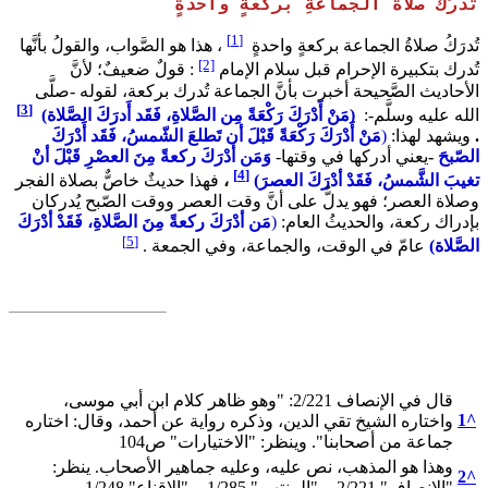
تُدرَكُ صلاةُ الجماعةِ بركعةٍ واحدةٍ
[1]
تُدرَكُ صلاةُ الجماعة بركعةٍ واحدةٍ
، هذا هو الصَّواب، والقولُ بأنَّها
[2]
تُدرك بتكبيرة الإحرام قبل سلام الإمام
: قولٌ ضعيفٌ؛ لأنَّ
الأحاديث الصَّحيحة أخبرت بأنَّ الجماعة تُدرك بركعة، لقوله -صلَّى
[3]
الله عليه وسلَّم-:
(مَنْ أَدْرَكَ رَكْعَةً مِن الصَّلاةِ، فَقَد أَدرَكَ الصَّلاة)
.
ويشهد لهذا:
(
مَنْ
أَدْرَكَ رَكْعَةً قَبْلَ أن تَطلعَ الشّمسُ، فَقَد أَدْرَكَ
الصّبحَ
-
يعني أدركها في وقتها-
وَمَن أدْرَكَ ركعةً مِنَ العصْرِ قَبْلَ أنْ
[4]
تغيبَ الشَّمسُ، فَقَدْ أدْرَكَ العصرَ)
،
فهذا حديثٌ خاصٌّ بصلاة الفجر
وصلاة العصر؛ فهو يدلُّ على أنَّ وقت العصر ووقت الصّبح يُدركان
بإدراك ركعة، والحديثُ العام:
(
مَن أدْرَكَ ركعةً مِنَ الصَّلاةِ، فَقَدْ أدْرَكَ
[5]
الصَّلاة)
عامّ في الوقت، والجماعة، وفي الجمعة .
قال في الإنصاف 2/221: "وهو ظاهر كلام ابن أبي موسى،
1
^
واختاره الشيخ تقي الدين، وذكره رواية عن أحمد، وقال: اختاره
جماعة من أصحابنا". وينظر: "الاختيارات" ص104
وهذا هو المذهب، نص عليه، وعليه جماهير الأصحاب. ينظر:
2
^
"الإنصاف" 2/221، و"المنتهى" 1/285، و"الإقناع" 1/248