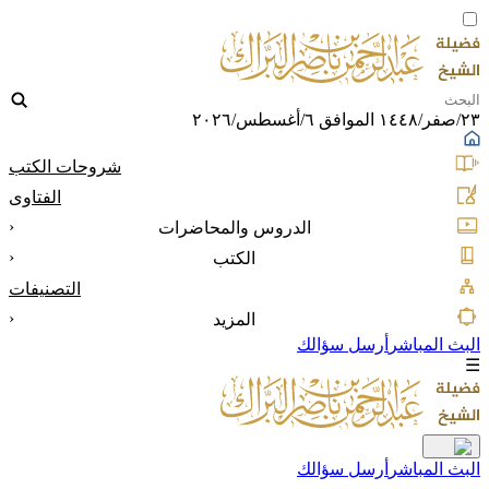
٢٣/صفر/١٤٤٨ الموافق ٦/أغسطس/٢٠٢٦
شروحات الكتب
الفتاوى
‹
الدروس والمحاضرات
‹
الكتب
التصنيفات
‹
المزيد
البث المباشر
أرسل سؤالك
☰
البث المباشر
أرسل سؤالك