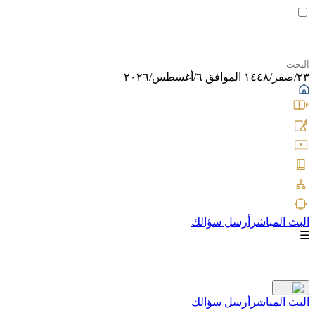
٢٣/صفر/١٤٤٨ الموافق ٦/أغسطس/٢٠٢٦
البث المباشر
أرسل سؤالك
☰
البث المباشر
أرسل سؤالك