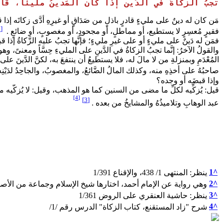
تجبُ الزكاةُ في الدَّين إذا كان المَدينُ مليئًا، قادر
مَن كان له دينٌ على مليءٍ قادرٍ باذلٍ من صَدَاقٍ أو غيرِهِ أدَّى زكاتَه إذا 
[1]
فقيرٍ مُعسِرٍ لا يستطيع، أو مماطلٍ، أو مجحودٍ، أو مغصوبٍ، أو ضائعٍ .
فمَن له دَينٌ على مليءٍ أو على غيرِ مليءٍ؛ فإنَّها تجبُ عليه الزَّكاةُ إذا قبضَ
والقولُ الآخرُ: إنَّما تجبُ الزكاةُ في الدَّينِ على المليءِ حِسَّاً ومعنىً، وهو
المُعْدَمِ وبمنزلةِ من لا مالَ له، فلا يستطيعُ أن ينتفعَ به، لكنَّ الدَّينَ على
صاحبُهُ على أخذِهِ منه، وكذلك المالُ الضَّائعُ، والمغصوبُ، والجاحِدُ لدَيْنِه؛
وإذا قبضَه أو وجده؟
قيل: يُزكِّيه لكلِّ ما مضى من السنين كما هو المذهب، وقيل: لا يُزكّيه مطلقًا
[4]
[3]
عبد الوهابِ وتلاميذُهُ والمشايخُ من بعده .
1
^
ينظر: المنتهى 1/ 438، والإقناع 1/391
2
^
وهي رواية عن الإمام أحمد، اختارها شيخ الإسلام وجماعة من الأصحاب. ينظر: الإنصاف
3
^
ينظر: حاشية العنقري على الروض 1/361
4
^
شرح "زاد المستقنع، كتاب الزكاة" الدرس رقم /1/