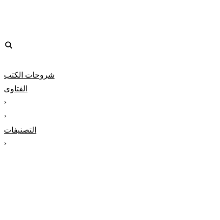
شروحات الكتب
الفتاوى
‹
‹
التصنيفات
‹