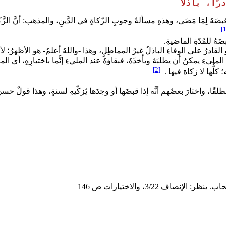
ًا، باذلًا
قبضَهُ لِمَا مَضَى، وهذهِ مسألةُ وجوبِ الزّكاةِ في الدَّينِ، والمذهب: أنَّ ال
هُ للمُدّةِ الماضيةِ.
 القادرُ على الوفاءِ الباذلُ غيرُ المماطِلِ، وهذا -واللهُ أعلمُ- هو الأظهرُ؛ لأ
 المليءِ يمكنُ أن يطلبَهُ ويأخذَهُ، فبقاؤهُ عند المليءِ إنَّما باختيارِهِ، أي ال
[2]
 كلُّها لا زكاة فيها .
، واختارَ بعضُهم أنَّه إذا قبضَها أو وجدَها يُزكّيهِ لسنةٍ، وهذا قولٌ حسنٌ 
 3/22، والاختيارات ص 146