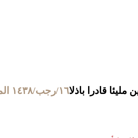
مليئا قادرا باذلا
١٦/رجب/١٤٣٨ الموافق ١٣/أبريل/٢٠١٧