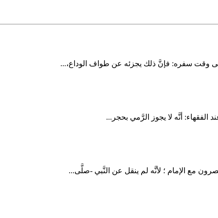
ى وقت سفره: فإنَّ ذلك يجزئه عن طواف الوداع،...
الفقهاء: أنَّه لا يجوز الرَّمي بحجر...
مع الإمام ؛ لأنَّه لم ينقل عن النَّبي -صلَّى...