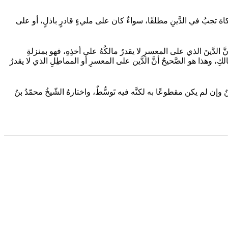
زَّكاة تجبُ في الدَّينِ مطلقًا، سواءٌ كان على مليءٍ قادرٍ باذلٍ، أو على
نَّ الدَّينَ الذي على المعسرِ لا يقدرُ مالكُهُ على أخذِهِ، فهو بمنزلةِ
مالكِ، وهذا هو الصَّحيحُ أنَّ الدَّين على المعسرِ أو المماطِلِ الذي لا يقدرُ
وإن لم يكن مقطوعًا به لكنَّه فيه تَوسُّطٌ، واختارهُ الشّيخُ محمّدُ بنُ