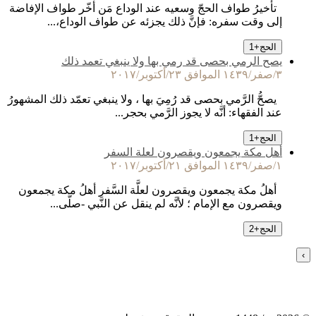
تأخيرُ طواف الحجّ وسعيه عند الوداع مَن أخّر طواف الإفاضة
إلى وقت سفره: فإنَّ ذلك يجزئه عن طواف الوداع،...
الحج
+
1
يصح الرمي بحصى قد رمي بها ولا ينبغي تعمد ذلك
٣/صفر/١٤٣٩ الموافق ٢٣/أكتوبر/٢٠١٧
يصحُّ الرَّمي بحصى قد رُمِيَ بها ، ولا ينبغي تعمّد ذلك المشهورُ
عند الفقهاء: أنَّه لا يجوز الرَّمي بحجر...
الحج
+
1
أهل مكة يجمعون ويقصرون لعلة السفر
١/صفر/١٤٣٩ الموافق ٢١/أكتوبر/٢٠١٧
أهلُ مكة يجمعون ويقصرون لعلَّة السَّفر أهلُ مكة يجمعون
ويقصرون مع الإمام ؛ لأنَّه لم ينقل عن النَّبي -صلَّى...
الحج
+
2
›