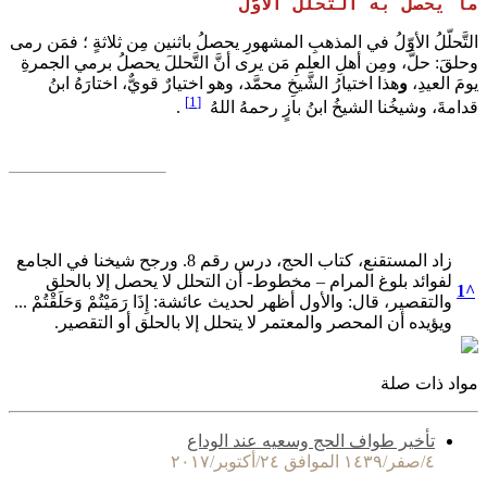
ما يحصلُ به التَّحلل الأوَّل
التَّحلّلُ الأوّلُ في المذهبِ المشهورِ يحصلُ باثنين مِن ثلاثةٍ ؛ فمَن رمى
وحلقَ: حلَّ، ومِن أهلِ العلمِ مَن يرى أنَّ التَّحللَ يحصلُ برمي الجمرةِ
يومَ العيدِ،
و
هذا اختيارُ الشَّيخِ محمَّد، وهو اختيارٌ قويٌّ، اختارَهُ ابنُ
[1]
قدامةَ، وشيخُنا الشيخُ ابنُ بازٍ رحمهُ اللهُ
.
زاد المستقنع، كتاب الحج، درس رقم 8. ورجح شيخنا في الجامع
لفوائد بلوغ المرام – مخطوط- أن التحلل لا يحصل إلا بالحلق
1
^
والتقصير، قال: والأول أظهر لحديث عائشة: إِذَا رَمَيْتُمْ وَحَلَقْتُمْ ...
ويؤيده أن المحصر والمعتمر لا يتحلل إلا بالحلق أو التقصير.
مواد ذات صلة
تأخير طواف الحج وسعيه عند الوداع
٤/صفر/١٤٣٩ الموافق ٢٤/أكتوبر/٢٠١٧