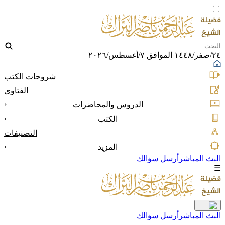
٢٤/صفر/١٤٤٨ الموافق ٧/أغسطس/٢٠٢٦
شروحات الكتب
الفتاوى
‹
الدروس والمحاضرات
‹
الكتب
التصنيفات
‹
المزيد
البث المباشر
أرسل سؤالك
☰
البث المباشر
أرسل سؤالك