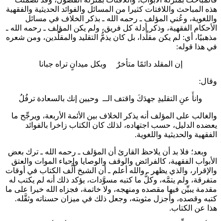
هذه المباحث واللافتات كثيرا من المسائل والفوائد الحديثية والفقهية
واللغوية، وعُني المؤلف ـ رحمه الله ـ بذكر الخلاف في مسائل
الأحكام الفقهية، وذكر أدلة كل فريق، ولم يكن المؤلف ـ رحمه الله ـ
مذهبيًا، أي: لم يكن مقلِّدا، بل كان يذمُّ التقليد والمقلِّدين، ومن شعره
في هذا قوله:
إن المقلد دائمًا متأخرٌ وبكل ميدانٍ تراه جبانا
وقال:
وانأَ عنِ التقليدِ جهدَكَ واقتف الــ وحيين إنك بالسعادة ترفُلُ
والغالب على المؤلف أنه يذكر الخلاف بين الأئمة الأربعة، ويرجِّح ما
يعضده الدليل، حسب اجتهاده، لذلك كان الكتاب زاخرا بالفوائد
الفقهية والحديثية واللغوية.
وبعد؛ فلا بد أن يلاحظ القارئ أن المؤلف ـ رحمه الله ـ ترك بعض
الأبواب الفقهية، كالفرائض والوقف والوصايا وإحياء الموات والعتق
والإقرار، والذي يظهر ـ والله أعلم ـ أن الشيخ ألَّف الكتاب في أوقات
متفرقة، ولم يتمَّه، وكلُّ ما كتبه مسوَّدات، يؤكد ذلك أنه لم يكتب له
مقدمة يبيِّن فيها مقصده ومنهجه، ولا خاتمة، فجزاه الله خيرا على ما
كتبه وقصده، وأجزل مثوبته، وجعل ذلك في ميزان حسناته وثقَّله.
هذا عن الكتاب.