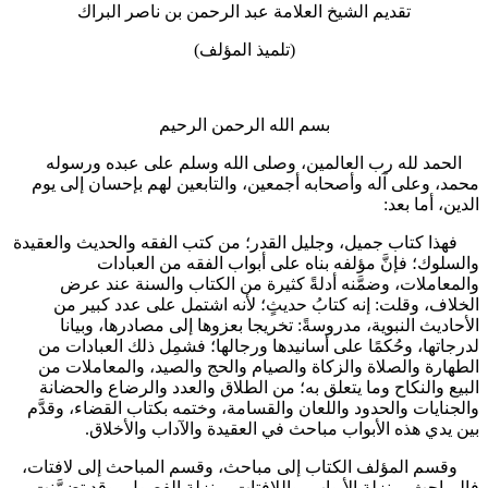
تقديم الشيخ العلامة عبد الرحمن بن ناصر البراك
(تلميذ المؤلف)
بسم الله الرحمن الرحيم
الحمد لله رب العالمين، وصلى الله وسلم على عبده ورسوله
محمد، وعلى آله وأصحابه أجمعين، والتابعين لهم بإحسان إلى يوم
الدين، أما بعد:
فهذا كتاب جميل، وجليل القدر؛ من كتب الفقه والحديث والعقيدة
والسلوك؛ فإنَّ مؤلفه بناه على أبواب الفقه من العبادات
والمعاملات، وضمَّنه أدلةً كثيرة من الكتاب والسنة عند عرض
الخلاف، وقلت: إنه كتابُ حديثٍ؛ لأنه اشتمل على عدد كبير من
الأحاديث النبوية، مدروسةً: تخريجا بعزوها إلى مصادرها، وبيانا
لدرجاتها، وحُكمًا على أسانيدها ورجالها؛ فشمِل ذلك العبادات من
الطهارة والصلاة والزكاة والصيام والحج والصيد، والمعاملات من
البيع والنكاح وما يتعلق به؛ من الطلاق والعدد والرضاع والحضانة
والجنايات والحدود واللعان والقسامة، وختمه بكتاب القضاء، وقدَّم
بين يدي هذه الأبواب مباحث في العقيدة والآداب والأخلاق.
وقسم المؤلف الكتاب إلى مباحث، وقسم المباحث إلى لافتات،
فالمباحث بمنزلة الأبواب، واللافتات بمنزلة الفصول، وقد تضمَّنت