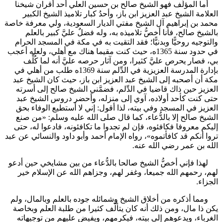
أما المؤلِّف فهو الشيخ صالح بن حسين العلي أحد أقران شيخنا
العلامة الشيخ عبد العزيز ابن باز، وأحدُ كبار تلاميذ الشيخ الكبير
محمد بن إبراهيم آل الشيخ مفتي الديار السعودية، ولي معرفة خاصة
بالشيخ صالح، فأنا أخصُّ تلاميذه به، وله فضلٌ عليَّ كبير بالعلم
والتوجيه روحيًّا وبدنيًّا؛ فقد التقيت به في مكة في المسجد الحرام
في حدود سنة 1365ه، حيث كنت مقيما هناك مع أهلي، ولعله أعجب
بي، فصار يحرص عليَّ كثيرا، ومن آثار حرصه عليَّ أنه لما كُلِّف
بإدارة المدرسة العزيزية في الدِّلم سنة 1369ه طلب من أهلي في
مكة أن أصحبه إلى الشيخ عبد العزيز ابن باز، حيث كان الشيخ عبد
العزيز حين ذاك قاضيا في الدِّلم، فضمَّني الشيخ صالح إلى أسرته
حتى كنت كأحد أولاده، آوي إلى منزله، وأحضر دروس الشيخ عبد
العزيز في المسجد وفي بيته، لذا أقول: إني لا أستطيع الوفاء بحق
الشيخ صالح إلا بالدُّعاء، كما قال صلى الله عليه وسلم: «من صنع
إليكم معروفا فكافئوه، فإن لم تجدوا ما تكافئونه، فادعوا له، حتى
تروا أنكم قد كافأتموه»، رواه الإمام أحمد وأبو داود والنسائي عن عبد
الله بن عمر رضي الله عنه.
لهذا فإني أخصُّ الشيخ صالحا بالدُّعاء من بين مشايخي حين أدعو
لهم، رحمهم الله جميعا، وغفر لهم، وجزاهم الله عن الإسلام خير
الجزاء.
ومما أذكره من أخلاق الشيخ وشمائله جوده بالعلم وبالمال، ولم
يكن ذا مال، ومن ذلك أنه كان يتألَّف كثيرا من طلبة العلم وبخاصة
الغرباء، ويدعوهم إلى بيته، فيكرمهم، ويفيض عليهم من توجيهاته