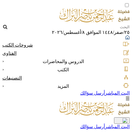
٢٥/صفر/١٤٤٨ الموافق ٨/أغسطس/٢٠٢٦
شروحات الكتب
الفتاوى
‹
الدروس والمحاضرات
‹
الكتب
التصنيفات
‹
المزيد
البث المباشر
أرسل سؤالك
☰
البث المباشر
أرسل سؤالك