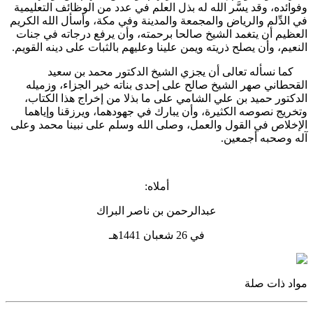
وفوائده، وقد يسَّر الله له بذل العلم في عدد من الوظائف التعليمية
في الدِّلم والرياض والمجمعة والمدينة وفي مكة، وأسأل الله الكريم
العظيم أن يتغمد الشيخ صالحا برحمته، وأن يرفع درجاته في جنات
النعيم، وأن يصلح ذريته ويمن علينا وعليهم بالثبات على دينه القويم.
كما نسأله تعالى أن يجزي الشيخ الدكتور محمد بن سعيد
القحطاني صهر الشيخ صالح على إحدى بناته خير الجزاء، وزميله
الدكتور حميد بن علي الشامي على ما بذلا من إخراج هذا الكتاب،
وتخريج نصوصه الكثيرة، وأن يبارك في جهودهما، ويرزقنا وإياهما
الإخلاص في القول والعمل، وصلى الله وسلم على نبينا محمد وعلى
آله وصحبه أجمعين.
أملاه:
عبدالرحمن بن ناصر البراك
في 26 شعبان 1441هـ
مواد ذات صلة