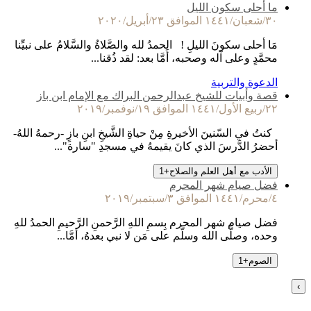
ما أحلى سكون الليل
٣٠/شعبان/١٤٤١ الموافق ٢٣/أبريل/٢٠٢٠
مَا أحلى سكونَ الليلِ ! الحمدُ لله والصَّلاةُ والسَّلامُ على نبيِّنا
محمَّدٍ وعلى آله وصحبه، أَمَّا بعد: لقد ذُقنا...
الدعوة والتربية
قصة وأبيات للشيخ عبدالرحمن البراك مع الإمام ابن باز
٢٢/ربيع الأول/١٤٤١ الموافق ١٩/نوفمبر/٢٠١٩
كنتُ في السّنينَ الأخيرةِ مِنْ حياةِ الشَّيخِ ابنِ بازٍ -رحمهُ اللهُ-
أحضرُ الدَّرسَ الذي كانَ يقيمهُ في مسجدِ "سارة"...
الأدب مع أهل العلم والصلاح
+
1
فضل صيام شهر المحرم
٤/محرم/١٤٤١ الموافق ٣/سبتمبر/٢٠١٩
فضل صيام شهر المحرم بِسمِ اللهِ الرَّحمنِ الرَّحيمِ الحمدُ للهِ
وحده، وصلَّى الله وسلَّم على مَن لا نبي بعدهُ، أمَّا...
الصوم
+
1
›