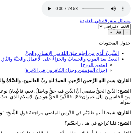
مسائل متفرقة في العقيدة
-
Aa
+
جدول المحتويات
الشَّيءُ الَّذي مِن أجلِهِ خلقَ اللهُ بني الإنسانِ والجنَّ
البعثُ بعدَ الموتِ والحسابُ والجزاءُ على الأعمالِ والجنَّةُ والنَّارُ.
[مصير الروح]
[جزاء المؤمنين وجزاء الكافرون في الآخرة]
القارئ: بسمِ اللهِ الرَّحمنِ الرَّحيمِ، الحمدُ للهِ ربِّ العالمينَ، والصَّلاةُ وال
الشيخ:
الدِّينُ الحقُّ يقتضي أنَّ الدِّين فيه حقٌّ وباطلٌ، نعم، فالأديانُ نو
مِنَ الْخَاسِرِينَ
[آل عمران:85]، فالدِّينُ الحقُّ هو دينُ الإسلامِ ال
سواه.
القارئ:
شيخنا أنتم طلبْتُم في الدَّرس الماضي مراجعةَ قولِ الشَّيخِ:
"وج
الشيخ:
قلنا يُراجَع في هذا، راجعْتُم؟