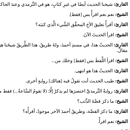
القارئ:
شيخنا الحديث أيضًا في غيرِ كتابٍ، هو في التِّرمذي وعندَ الحاك
الشيخ:
نعم نعم اقرأْ بس [فقط].
القارئ:
أقرأُ تعليقَ الأخِ المحقِّق الشَّيء الَّذي كتبَه؟
الشيخ:
اقرأ الحديثَ الآنَ.
القارئ:
الحديثُ هذا، في مسندِ أحمدَ، ولهُ طريقٌ، هذا الطَّريقُ شيخَنا هوَ
مقالٌ.
الشيخ:
اقرأ اللَّفظَ بس [فقط] وخلك من...
القارئ:
الحديثُ هذا هو انتهى.
الشيخ:
طيب الحديث أنت تقولُ فيه [هنالك] روايةٍ أخرى.
القارئ:
روايةُ التِّرمذيِّ اختصرَها لم يذكرْ إلَّا: (لا تقومُ السَّاعةُ...) فقط ما
الشيخ:
ما ذكرَ قصَّةَ الذِّئب؟
القارئ:
ما ذكرَ القصَّة، وطريقُ أحمدَ الآخر موجودٌ، أقرأُه؟
الشيخ:
نعم اقرأْ.