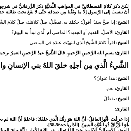
لكنْ ذكرَ كلامَ القسطلانيِّ في المواهبِ اللَّدنيَّةِ ذكرَ الزَّرقانيُّ في شرحِ
أنْ ننسبَ إلى الرَّسولِ إلَّا ما وثقْنا مِن صدقِهِ حتَّى لا نقعَ تحتَ طائلةِ ح
الشيخ:
إذا صحَّ سندًا أقولُ: حكمْنا به. تفضَّلْ، صلْ كلامَك، صلْ كلامَ الشّ
القارئ:
الأصلُ، القديم أو الجديد؟ الماضي أم الَّذي نبدأُ به اليومَ؟
الشيخ:
اقرأْ كلامَ الشَّيخِ الَّذي انتهيْتَ عندَه في الماضي.
القارئ: بسمِ اللهِ الرَّحمنِ الرَّحيمِ، قالَ الشَّيخُ عبدُ الرَّحمنِ العمرُ -رحمَه
الشَّيءُ الَّذي مِن أجلِهِ خلقَ اللهُ بني الإنسانِ وال
الشيخ:
هذا عنوانٌ؟
القارئ:
نعم.
الشيخ:
تفضَّلْ.
القارئ:
إذا عرفْتَ -أيُّها العاقلُ- أنَّ اللهَ هوَ ربُّكَ الَّذي خلقَكَ؛ فاعلمْ أنَّ اللهَ لم ي
هُوَ الرَّزَّاقُ ذُو الْقُوَّةِ الْمَتِينُ
[الذاريات:56-58].
المعنى الإجماليُّ للآياتِ: يخبرُ اللهُ تعالى في الآيةِ الأولى: أنَّهُ خلقَ الجنَّ وبن