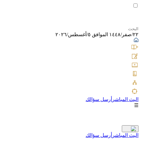
٢٢/صفر/١٤٤٨ الموافق ٥/أغسطس/٢٠٢٦
البث المباشر
أرسل سؤالك
☰
البث المباشر
أرسل سؤالك