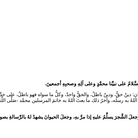
سَّلامُ على نبيِّنا محمَّدٍ وعلى آلِهِ وصحبِهِ أجمعينَ.
عانِ: دينٌ حقٌّ، ودينٌ باطلٌ، والحقُّ واحدٌ، وكلُّ ما سواه فهو باطلٌ، على حدّ
َّذي بعثَ اللهُ به رسلَه، وآخرُ ذلك ما بعثَ اللهُ به خاتمَ المرسلين محمَّد -صَلَّى اللَّه
علَ الشَّجرَ يسلِّمُ عليهِ إذا مرَّ بهِ، وجعلَ الحيوانَ يشهدُ لهُ بالرِّسالةِ بصو