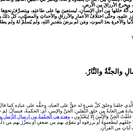
رَ، ويخرجُ الأرزاقَ مِن الأرضِ.
لى أنَّهُ خلقَها مِن أجلِ الإنسانِ، ليستعينَ بها على طاعتِهِ، ويتصرَّفَ نحوَ
درِ علمِهِ، وحتَّى اختلافُ الأعمارِ والأرزاقِ والأحداثِ والمصائبِ، كلُّ ذلكَ يج
يا والآخرةِ بعدَ الموتِ، ومَن لم يرضَ بتقديرِ اللهِ، ولم يُسلِّمْ لهُ ولم يطعْهُ 
لجنَّةُ والنَّارُ.
الَّذي خلقَنا وخلقَ كلَّ شيءٍ له حقٌّ على العبادِ، وحقُّه على عبادِه كما قالَ ال
عبادةَ هي الغايةُ من خلق الثَّقلينِ: الجنِّ والإنسِ، أي: الحكمةُ، فنسألُ: لِمَ
خَلَقْتُ الْجِنَّ وَالْإِنْسَ إِلَّا لِيَعْبُدُونِ
،
وهذه هي الحكمةُ من إرسالِ الرُّسلِ وإ
م، ما خلقَهم ليطعموهُ أو يرزقوه أو يتقوَّى بهم من ضعفٍ أو يتعزَّزَ بهم من ذلَّةٍ