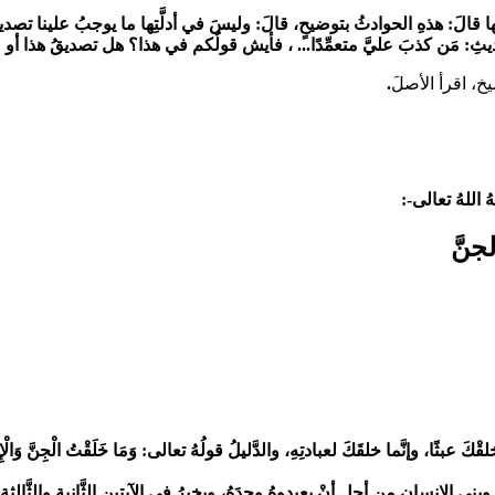
ها قالَ: هذهِ الحوادثُ بتوضيحٍ، قالَ: وليسَ في أدلَّتِها ما يوجبُ علينا تصديقَها
ديثِ:
مَن كذبَ عليَّ متعمِّدًا...
، فأيش قولُكم في هذا؟ هل تصديقُ هذا أو عد
َيخ، اقرأ الأصلَ
.
ُ اللهُ تعالى-:
جنَّ
خلقْكَ عبثًا، وإنَّما خلقَكَ لعبادتِهِ، والدَّليلُ قولُهُ تعالى:
وَمَا خَلَقْتُ الْجِنَّ وَالْإِ
ي الإنسانِ مِن أجلِ أنْ يعبدوهُ وحدَهُ، ويخبرُ في الآيتينِ الثَّانيةِ والثَّالثةِ أنَّه