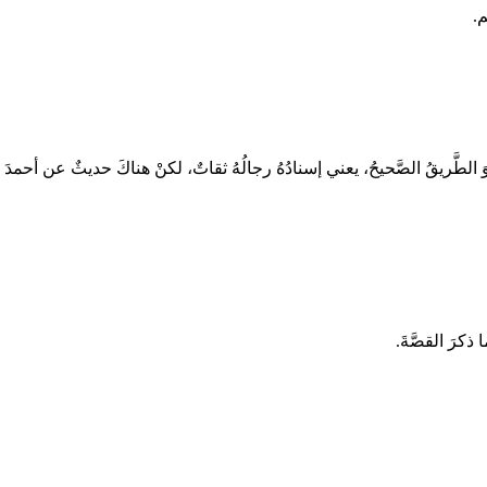
م.
 الطَّريقُ الصَّحيحُ، يعني إسنادُهُ رجالُهُ ثقاتٌ، لكنْ هناكَ حديثٌ عن أحم
 ذكرَ القصَّةَ.