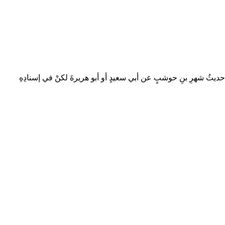
دَ حديثُ شهرِ بنِ حوشبٍ عن أبي سعيدٍ أو أبو هريرةَ لكنْ في إسنادِهِ