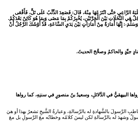
َبَهُ الرَّاعِي حَتَّى انْتَزَعَهَا مِنْهُ، قَالَ: فَصَعِدَ الذِّئْبُ عَلَى تَلٍّ، فَأَقْعَى
جُلٌ فِي النَّخَلَاتِ بَيْنَ الْحَرَّتَيْنِ، يُخْبِرُكُمْ بِمَا مَضَى وَبِمَا هُوَ كَائِنٌ بَعْدَكُمْ.
 وَسَلَّمَ-:
إِنَّهَا أَمَارَةٌ مِنْ أَمَارَاتٍ بَيْنَ يَدَيِ السَّاعَةِ، قَدْ أَوْشَكَ الرَّجُلُ أَنْ
ٍ جيِّدٍ والحاكمُ وصحَّحَ الحديثَ.
 ورواها البيهقيُّ في الدَّلائلِ، وسعيدُ بنُ منصورٍ في سننِهِ، كما رواها
خاطبِ الرَّسولَ بالشَّهادةِ له بالرِّسالةِ، وعبارةُ الشَّيخِ تشعرُ بهذا أو هيَ
دًا رسولٌ وشهدَ له بالرِّسالةِ لكن ليسَ كلامُه وخطابُه معَ الرَّسولِ بل معَ