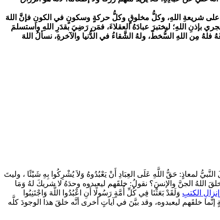
ها على شريعةِ اللهِ، وكلُّ مخلوقٍ وكلُّ حركةٍ وسكونٍ في الكونِ فإنَّ اللهَ
ري بإذنِ اللهِ؛ ليختبرَ عبادَهُ العقلاءَ، فمَن رَضِيَ بقدَرِ اللهِ واستسلمَ
فلهُ مِن اللهِ السُّخطَ، ولهُ الشَّقاءُ في الدُّنيا والآخرةِ، نسألُ اللهَ
نَّبيُّ لمعاذٍ:
حَقُّ اللَّهِ عَلَى العِبَادِ أَنْ يَعْبُدُوهُ وَلاَ يُشْرِكُوا بِهِ شَيْئًا
، وليتَ
 خلقَ اللهُ الجنَّ والإنسَ؟ نقولُ: خلقَهم ليعبدوه وحدَهُ لا شريكَ لهُ
وَمَا
نزالِ الكتبِ
وَلَقَدْ بَعَثْنَا فِي كُلِّ أُمَّةٍ رَسُولًا أَنِ اعْبُدُوا اللَّهَ وَاجْتَنِبُوا
 إنَّما خلقَهم ليعبدوه، وقد بيَّنَ في آياتٍ أخرى أنَّه خلقَ هذا الوجودَ كلَّه