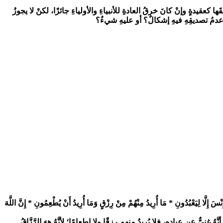
 كعقيدةٍ وإنْ كانَ خرقُ العادةِ للأنبياءِ والأولياءِ جائزًا، لكنْ لا يجوزُ
مُ تصديقِهِ فيهِ إشكالٌ؟ أو عليهِ شيءٌ؟
نْسَ إِلَّا لِيَعْبُدُونِ * مَا أُرِيدُ مِنْهُمْ مِنْ رِزْقٍ وَمَا أُرِيدُ أَنْ يُطْعِمُونِ * إِنَّ اللَّهَ
ُ غنيٌّ عن عبادِهِ، فلا يُريدُ منهم رزقًا ولا إطعامًا؛ لأنَّهُ هوَ الرَّزَّاقُ