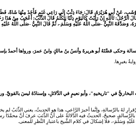
ِ حَوْشَبٍ، عَنْ أَبِي هُرَيْرَةَ، قَالَ: جَاءَ ذِئْبٌ إِلَى رَاعِي غَنَمٍ فَأَخَذَ مِنْهَا شَاةً، فَطَل
َ الرَّجُلُ: تَالَلَّهِ إِنْ رَأَيْتُ كَالْيَوْمِ ذِئْبًا يَتَكَلَّمُ قَالَ الذِّئْبُ: أَعْجَبُ مِنْ هَذَا رَ
َهُ، وَصَدَّقَهُ النَّبِيُّ -صَلَّى اللَّهُ عَلَيْهِ وَسَلَّمَ-، ثُمَّ قَالَ النَّبِيُّ -صَلَّى اللَّهُ عَلَيْهِ
سالة وحكى قصَّتَهُ أبو هريرةَ وأنسُ بنُ مالكٍ وابنُ عمرَ، ورواها أحمدُ بإسناد
ايةٌ بغيرِها.
ِئبِ البخاريُّ في "تاريخيهِ"، وأبو نعيمٍ في الدَّلائلِ، وإسنادُهُ ليسَ بالقويِّ.
إقرارِ لهُ بالرِّسالةِ، وإنَّما أخبرَ الرَّاعي، هذا هو الحديثُ، يعني الذِّئبُ لم ي
ولِ بالرِّسالةِ، صحيحٌ، الحديثُ فيه الدَّلالةُ على أنَّ الذِّئبَ عرفَ أنَّ محمَّ
َّهُ عَلَيْهِ وَسَلَّمَ-، فلا إشكالَ في كلام الشَّيخ باعتبارِ النَّظرِ للمعنى.