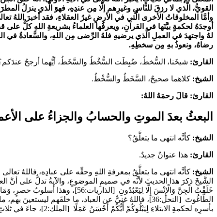
القويُّ، الَّذي لا رزقَ للنَّاسِ وغيرِهم إلَّا مِن عندِهِ، فهوَ الَّذي ينزلُ المط
وأمَّا المخلوقاتُ الأخرى الَّتي في الأرضِ غيرُ العقلاءِ، فقد أخبرَ اللهُ تعا
أوجدَهُ لحكمةٍ بيَّنَها في القرآنِ، ويعرفُها العلماءُ بشريعةِ اللهِ كلٌّ على ق
لهُ واجتهدَ في العملِ الَّذي يرضيهِ فلهُ الرِّضى مِن اللهِ، والسَّعادةُ في الدُّن
رضاهُ، ونعوذُ بهِ مِن سخطِهِ.
القارئ:
شيخَنا، السُّخطُ، ضُبِطَت السُّخْطُ والسَّخَطُ، أيُّهما أرجحُ عندَكم؟
الشيخ:
كلاهما صحيحٌ، السَّخَطُ والسُّخْطُ.
القارئ: قالَ رحمَهُ اللهُ:
البعثُ بعدَ الموتِ والحسابُ والجزاءُ على الأعمالِ وا
الشيخ:
كأنَّه انتهى ما يتعلَّقُ؟
القارئ:
هذا عنوانٌ جديدٌ.
الشيخ:
كأنَّه انتهى ما يتعلَّقُ بمعرفةِ اللهِ وحقِّه على عبادِه، فاللهُ تعالى 
الشَّيخَ ذكرَ هذا الحديثَ لأنَّه في صميمِ الموضوعِ، والآيةُ تدلُّ على أنَّ ال
خَلَقْتُ الْجِنَّ وَالْإِنْسَ إِلَّا لِيَعْبُدُونِ
[الذاريات:56]، وهذا أسلوبُ حصرٍ،
وَمَا 
الطَّاغُوتَ
[النحل:36]، فاللهُ غنيٌّ عن العباد، ما خلقَهم ليستعينَ به
بأسرِه لحكمةِ الابتلاءِ
لِيَبْلُوَكُمْ أَيُّكُمْ أَحْسَنُ عَمَلًا
[الملك:2]، جاءَ في ثلاثِ آياتٍ من القرآنِ.