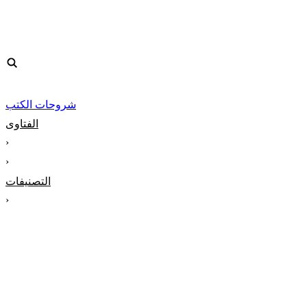
شروحات الكتب
الفتاوى
‹
‹
التصنيفات
‹