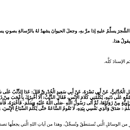
َ الشَّجرَ يسلِّمُ عليهِ إذا مرَّ بهِ، وجعلَ الحيوانَ يشهدُ لهُ بالرِّسالةِ بصوتٍ ي
يقولُ هذا.
الإسنادَ كلَّه.
حُدَّانِيُّ، عَنْ أَبِي نَضْرَةَ، عَنْ أَبِي سَعِيدٍ الْخُدْرِيِّ قَالَ: عَدَا الذِّئْبُ عَلَى شَاةٍ،
ُقْعٍ عَلَى ذَنَبِهِ، يُكَلِّمُنِي كَلَامَ الْإِنْسِ، فَقَالَ الذِّئْبُ: أَلَا أُخْبِرُكَ بِأَعْجَبَ مِنْ ذَلِ
َةٍ مِنْ زَوَايَاهَا، ثُمَّ أَتَى رَسُولَ اللَّهِ -صَلَّى اللَّهُ عَلَيْهِ وَسَلَّمَ- فَأَخْبَرَهُ، فَأَمَ
لَّمَ-:
صَدَقَ وَالَّذِي نَفْسِي بِيَدِهِ، لَا تَقُومُ السَّاعَةُ حَتَّى يُكَلِّمَ السِّبَاعُ الْإِنْسَ، وَي
ئلِ الَّتي تُستنطَقُ وتُسجِّلُ، وهذا من آياتِ اللهِ الَّتي يجعلُها تصديقًا لما أخبر