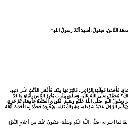
سمعُهُ النَّاسُ، فيقولُ: أشهدُ أنَّكَ رسولُ اللهِ"،
 فَأَخَذَهَا فَطَلَبَهُ الرَّاعِي، فَانْتَزَعَهَا مِنْهُ، فَأَقْعَى الذِّئْبُ عَلَى ذَنَبِهِ،
كَ؟ مُحَمَّدٌ -صَلَّى اللَّهُ عَلَيْهِ وَسَلَّمَ- بِيَثْرِبَ يُخْبِرُ النَّاسَ بِأَنْبَاءِ مَا قَدْ
رَ رَسُولُ اللَّهِ -صَلَّى اللَّهُ عَلَيْهِ وَسَلَّمَ- فَنُودِيَ الصَّلَاةُ جَامِعَةٌ، ثُمَّ خَرَجَ،
ُكَلِّمَ الرَّجُلَ عَذَبَةُ سَوْطِهِ، وَشِرَاكُ نَعْلِهِ، وَيُخْبِرَهُ فَخِذُهُ بِمَا أَحْدَثَ أَهْلُهُ
َ به -صَلَّى اللَّهُ عَلَيْهِ وَسَلَّمَ- فتكونُ عَلَمًا من أعلامِ النُّبوَّةِ