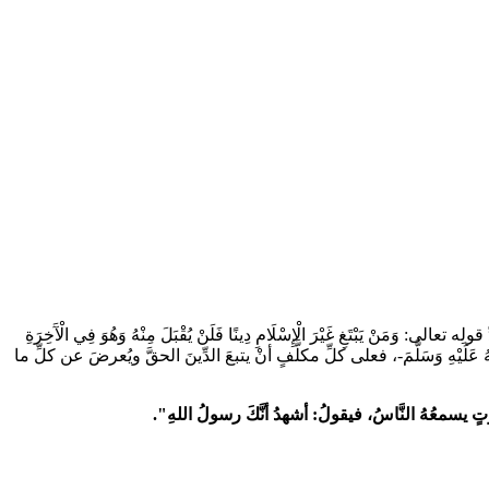
ِ قولِه تعالى:
وَمَنْ يَبْتَغِ غَيْرَ الْإِسْلَامِ دِينًا فَلَنْ يُقْبَلَ مِنْهُ وَهُوَ فِي الْآَخِرَةِ
ُ عَلَيْهِ وَسَلَّمَ-، فعلى كلِّ مكلَّفٍ أنْ يتبعَ الدِّينَ الحقَّ ويُعرضَ عن كلِّ ما
تٍ يسمعُهُ النَّاسُ، فيقولُ: أشهدُ أنَّكَ رسولُ اللهِ".