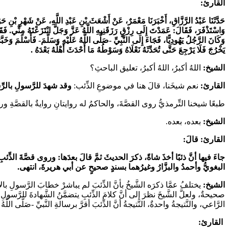
القارئ:
حَدَّثَنَا عَبْدُ الرَّزَّاقِ، أَخْبَرَنَا مَعْمَرٌ، عَنْ أَشْعَثَ بْنِ عَبْدِ اللَّهِ، عَنْ شَهْرِ بْن
وَاسْتَذْفَرَ، فَقَالَ: عَمَدْتَ إِلَى رِزْقٍ رَزَقَنِيهِ اللَّهُ عَزَّ وَجَلَّ انْتَزَعْتَهُ مِنِّي. فَقَال
وَكَانَ الرَّجُلُ يَهُودِيًّا، فَجَاءَ إِلَى النَّبِيِّ -صَلَّى اللَّهُ عَلَيْهِ وَسَلَّمَ- فَأَسْلَمَ وَخَبَّر
يَخْرُجَ فَلَا يَرْجِعَ حَتَّى تُحَدِّثَهُ نَعْلَاهُ وَسَوْطُهُ مَا أَحْدَثَ أَهْلُهُ بَعْدَهُ
.
الشيخ:
اللهُ أكبرُ، اللهُ أكبرُ، تعليق الباحثِ؟
القارئ:
نعم شيخَنا، قالَ هنا في موضوعِ الذِّئب:
وقد شهدَ للرَّسولِ بالرِّ
طبعًا شيخنا التِّرمذيُّ روى القصَّةَ، والحاكمُ له روايتانِ روايةٌ بالقصَّةِ ورو
الشيخ:
بعده، بعده.
القارئ: قالَ:
جاءَ فيها أنَّ ذئبًا أخذَ شاةً، ذكرَ الحديثَ ثمَّ قالَ بعدَها: وروى قصَّةَ الذّ
البغويُّ وأحمدُ والبزَّارُ وغيرُهما بسندٍ صحيحٍ عن أبي هريرةَ، انتهى.
الشيخ:
يختلفُ عمَّا ذكرَه الشَّيخُ بأنَّ الذِّئبَ لم يباشرْ خطابَ الرَّسولِ بال
صحيحةٌ، ولعلَّ الشَّيخَ نظرَ إلى أنَّ كلامَ الذِّئبِ يتضمَّنُ الشَّهادةَ للرَّس
الرَّاعي، والنَّتيجةُ واحدةٌ، النَّتيجةُ أنَّ الذِّئبَ أقرَّ برسالةِ النَّبيِّ -صَلَّى الل
القارئ: