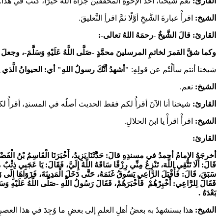
القارئ:
نعم شيخنا، أحدُ الإخوةِ المحقِّقين جزاه اللهُ خيرًا، كتبَ في هذا.
الشيخ:
اقرأْ عبارةَ الشَّيخِ أوَّلًا ثمَّ اقرأِ التَّعليقَ.
القارئ: قالَ الشَّيخُ -رحمَهُ اللهُ تعالى-:
وكما شقَّ القمرَ لخاتمِ المرسلينَ محمَّدٍ -صَلَّى اللَّهُ عَلَيْهِ وَسَلَّمَ-، وجعل
شيخنا أنتم سألْتُم عن قولِهِ:
"أشهدُ أنَّكَ رسولُ اللهِ" أي: الحيوانُ الَّذي 
الشيخ:
نعم.
القارئ:
شيخنا أنا الآنَ أقرأُ لكم فقط الحديث أصلُه في المسندِ، أقرأُ لكم 
الشيخ:
اقرأْ اقرأْ يا ابنَ الحلالِ.
القارئ:
أخرجَهُ الإمامُ أحمدُ في مسندِهِ قالَ: حَدَّثَنَا يَزِيدُ، أَخْبَرَنَا الْقَاسِمُ بْنُ الْفَضْلِ الْ
قَالَ: أَلَا تَتَّقِي اللَّهَ، تَنْزِعُ مِنِّي رِزْقًا سَاقَهُ اللَّهُ إِلَيَّ، فَقَالَ: يَا عَجَبِي ذِئْبٌ م
سَبَقَ، قَالَ: فَأَقْبَلَ الرَّاعِي يَسُوقُ غَنَمَهُ، حَتَّى دَخَلَ الْمَدِينَةَ، فَزَوَاهَا إِلَى زَاوِي
فَقَالَ لِلرَّاعِي:
أَخْبِرْهُمْ
فَأَخْبَرَهُمْ، فَقَالَ رَسُولُ اللَّهِ -صَلَّى اللَّهُ عَلَيْهِ وَسَ
بَعْدَهُ
.
الشيخ:
هذا يستشهدُ به بعضُ أهلِ العلمِ إلى بعضِ ما وُجِدَ في هذا العصرِ من الوسا