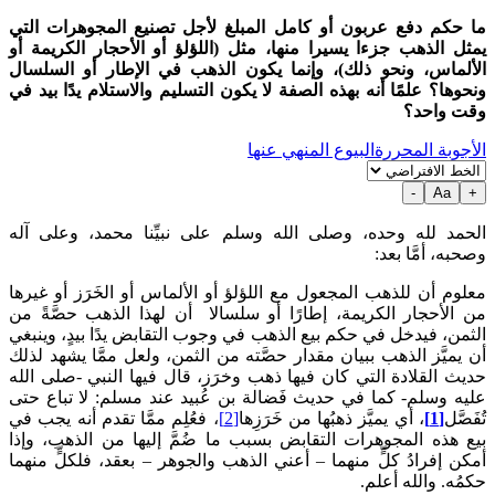
ما حكم دفع عربون أو كامل المبلغ لأجل تصنيع المجوهرات التي
يمثل الذهب جزءا يسيرا منها، مثل (اللؤلؤ أو الأحجار الكريمة أو
الألماس، ونحو ذلك)، وإنما يكون الذهب في الإطار أو السلسال
ونحوها؟ علمًا أنه بهذه الصفة لا يكون التسليم والاستلام يدًا بيد في
وقت واحد؟
الأجوبة المحررة
البيوع المنهي عنها
-
Aa
+
الحمد لله وحده، وصلى الله وسلم على نبيِّنا محمد، وعلى آله
وصحبه، أمَّا بعد:
معلوم أن للذهب المجعول مع اللؤلؤ أو الألماس أو الخَرَز أو غيرها
من الأحجار الكريمة، إطارًا أو سلسالا أن لهذا الذهب حصَّةً من
الثمن، فيدخل في حكم بيع الذهب في وجوب التقابض يدًا بيدٍ، وينبغي
أن يميَّز الذهب ببيان مقدار حصَّته من الثمن، ولعل ممَّا يشهد لذلك
حديث القلادة التي كان فيها ذهب وخرَز، قال فيها النبي -صلى الله
عليه وسلم- كما في حديث فَضالة بن عُبيد عند مسلم:
لا تباع حتى
‌تُفَصَّل
[1]
، أي يميَّز ذهبُها من خَرَزِها
[2]
، فعُلِم ممَّا تقدم أنه يجب في
بيع هذه المجوهرات التقابض بسبب ما ضُمَّ إليها من الذهب، وإذا
أمكن إفرادُ كلٍّ منهما – أعني الذهب والجوهر – بعقد، فلكلٍّ منهما
حكمُه. والله أعلم.