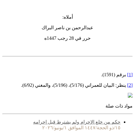
أملاه:
عبدالرحمن بن ناصر البراك
حرر في 28 رجب 1447ه
[1]
برقم (1591).
[2]
ينظر: البيان للعمراني (5/176)، (5/196)، والمغني (6/92).
مواد ذات صلة
حكم من خلع الإحرام ولم يشترط قبل إحرامه
١٥/ذو الحجة/١٤٤٧ الموافق ١/يونيو/٢٠٢٦