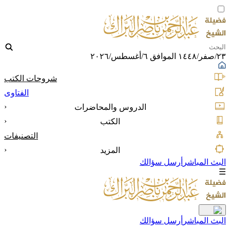
٢٣/صفر/١٤٤٨ الموافق ٦/أغسطس/٢٠٢٦
شروحات الكتب
الفتاوى
‹
الدروس والمحاضرات
‹
الكتب
التصنيفات
‹
المزيد
البث المباشر
أرسل سؤالك
☰
البث المباشر
أرسل سؤالك