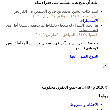
عليه أن يذبح هديًا يقسِّمه على فقراء مكة
اسم كتاب الشيخ محمد بن صالح العثيمين في الفرائض
١/ذو القعدة/١٤٤٧ الموافق ١٨/أبريل/٢٠٢٦
الاستشارات
هل يجوز الشراء للأصدقاء بالنقاط ثم يدفعون مبلغا أقل من
قيمة السلعة
٣/شوال/١٤٤٧ الموافق ٢٢/مارس/٢٠٢٦
خلاصة القول: أن ما ذُكِر في السؤال من هذه المعاملة ليس
فيه شيء يمنع.
البيوع المنهي عنها
›
©
2026
م /
1448
هـ جميع الحقوق محفوظة
روابط
الأحكام والشروط
/