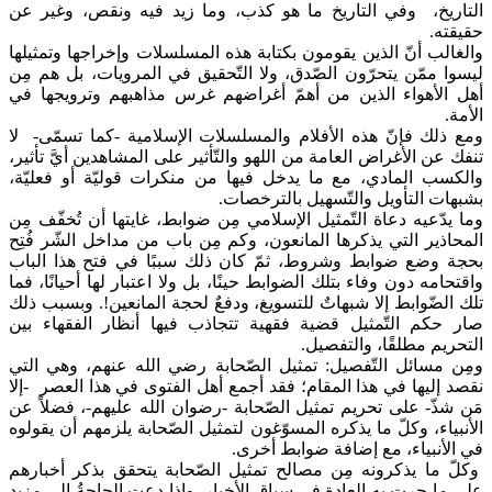
التاريخ، وفي التاريخ ما هو كذب، وما زيد فيه ونقص، وغير عن
حقيقته.
والغالب أنّ الذين يقومون بكتابة هذه المسلسلات وإخراجها وتمثيلها
ليسوا ممّن يتحرّون الصّدق، ولا التّحقيق في المرويات، بل هم مِن
أهل الأهواء الذين من أهمّ أغراضهم غرس مذاهبهم وترويجها في
الأمة.
ومع ذلك فإنّ هذه الأفلام والمسلسلات الإسلامية -كما تسمّى- لا
تنفك عن الأغراض العامة من اللهو والتّأثير على المشاهدين أيَّ تأثير،
والكسب المادي، مع ما يدخل فيها من منكرات قوليّة أو فعليّة،
بشبهات التأويل والتّسهيل بالترخصات.
وما يدّعيه دعاة التّمثيل الإسلامي مِن ضوابط، غايتها أن تُخفّف مِن
المحاذير التي يذكرها المانعون، وكم مِن باب من مداخل الشّر فُتِح
بحجة وضع ضوابط وشروط، ثمّ كان ذلك سببًا في فتح هذا الباب
واقتحامه دون وفاء بتلك الضوابط حينًا، بل ولا اعتبار لها أحيانًا، فما
تلك الضّوابط إلا شبهاتٌ للتسويغ، ودفعٌ لحجة المانعين!. وبسبب ذلك
صار حكم التّمثيل قضية فقهية تتجاذب فيها أنظار الفقهاء بين
التحريم مطلقًا، والتفصيل.
ومِن مسائل التّفصيل: تمثيل الصّحابة رضي الله عنهم، وهي التي
نقصد إليها في هذا المقام؛ فقد أجمع أهل الفتوى في هذا العصر -إلا
مَن شذّ- على تحريم تمثيل الصّحابة -رضوان الله عليهم-، فضلاً عن
الأنبياء، وكلّ ما يذكره المسوّغون لتمثيل الصّحابة يلزمهم أن يقولوه
في الأنبياء، مع إضافة ضوابط أخرى.
وكلّ ما يذكرونه مِن مصالح تمثيل الصّحابة يتحقق بذكر أخبارهم
على ما جرت به العادة في سياق الأخبار، وإذا دعت الحاجةُ إلى مزيد