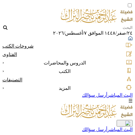
٢٤/صفر/١٤٤٨ الموافق ٧/أغسطس/٢٠٢٦
شروحات الكتب
الفتاوى
‹
الدروس والمحاضرات
‹
الكتب
التصنيفات
‹
المزيد
البث المباشر
أرسل سؤالك
☰
البث المباشر
أرسل سؤالك