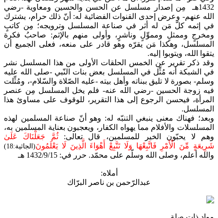
1432هـ مِن إصدار مسلسل عن الحسن والحسين ومعاوية -رضي
الله عنهم- وعرض إحدى القنوات الفضائية له: أنّ ذلك حرام، يشترك
في إثمه كلّ مَن له أثر في صناعة المسلسل وترويجه؛ مِن كاتبٍ
ومخرجٍ وممثلٍ ومموِّلٍ وناشرٍ، وأولى منهم بالإثم: صاحبُ فكرة
المسلسل، وهكذا مَن يقرّه وهو قادر على منعه، فعلى الجميع أن
يتقوا الله، ويتوبوا إليه.
وقد ذكر تقرير عن الخمس الحلقات الأولى من هذا المسلسل نشر
في الشبكة أنه مُثِّل في المسلسل بعض بنات النّبي -صلى الله عليه
وسلم- بصورة لا تليق ببناته وأهل بيته -عليه الصّلاة والسّلام-، ومُثِّلت
فيه زوجة الحسين -رضي الله عنه- فلم يخل المسلسل مِن عنصر
المرأة، فيحسن الرجوع إلى هذا التقرير، للوقوف على مساوئ هذا
المسلسل.
وبعد؛ فهناك معنى ينبغي التنبّه له: وهو أنّ صناعة المسلمين لهذه
المسلسلات والأفلام مما يهواه الكفار، ويعجبون بعناية المسلمين به،
وهم لا يحبّون الخير للمسلمين، قال تعالى:
ثُمَّ جَعَلْنَاكَ عَلَىٰ
شَرِيعَةٍ مِّنَ الْأَمْرِ فَاتَّبِعْهَا وَلَا تَتَّبِعْ أَهْوَاءَ الَّذِينَ لَا يَعْلَمُونَ
(الجاثية:18)
والله أعلم، وصلى الله وسلّم على محمّد. حرر في: 1432/9/15 هـ
أملاه:
عبدالرّحمن بن ناصر البرّاك
مواد ذات صلة