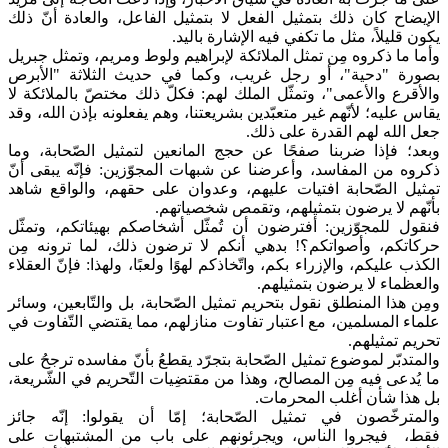
الإيضاح كان ذلك بتمثيل الفعل لا بتمثيل الفاعل، والعادة أنّ ذلك
يكون قليلاً، مثل ما تكفي فيه الإشارة باليد.
وأما ما ذكروه مِن تمثل الملائكة لإبراهيم ولوط ومريم، وتمثل جبريل
بصورة "دحية"، أو رجل غريب، وكما في حديث الثلاثة "الأبرص
والأقرع والأعمى"، وتمثّل الملك لهم: فكلّ ذلك مختصّ بالملائكة لا
يقاس عليه؛ لأنّهم غير متعبّدين بشريعتنا، وهم يفعلونه بإذن الله، وقد
جعل الله لهم القدرة على ذلك.
وبعد؛ فإذا ضربنا صفحًا عن حجج المانعين لتمثيل الصّحابة، وما
ذكروه من المفاسد، وأعرضنا عن شبهات المجوّزين: فإنّه يبقى أنّ
تمثيل الصّحابة افتيات عليهم، وعدوان على حقهم، والواقع شاهد
بأنّهم لا يرضون بتمثيلهم، وتقمص شخصياتهم.
فنقول للمجوّزين: أفترضون أن تُمثّل أشخاصكم بهيئاتكم، وتمثّل
حركاتكم، وأصواتكم؟! بدهي أنكم لا ترضون ذلك، لما ترونه مِن
الكذب عليكم، والإزراء بكم، واتّخاذكم لهوًا ولعبًا، ولهذا: فإنّ العقلاء
والعظماء لا يرضون بتمثيلهم.
ومِن هذا المنطلق نقول بتحريم تمثيل الصّحابة، بل والتّابعين، وسائر
علماء المسلمين، مع اعتبار تفاوت منازلهم، مما يقتضي التّفاوت في
تحريم تمثيلهم.
والمتدبّر لموضوع تمثيل الصّحابة بتجرّد يقطعُ بأنّ مفاسده ترجحُ على
ما يُدعى فيه مِن المصالح، وهذا من مقتضِيات التّحريم في الشّريعة،
بل هذا شأن أغلب المحرمات.
والمترخّصون في تمثيل الصّحابة؛ إمّا أن يقولوا: إنّه جائز
فقط، فيجروا الناس، ويجرئونهم على باب من المشتبهات على