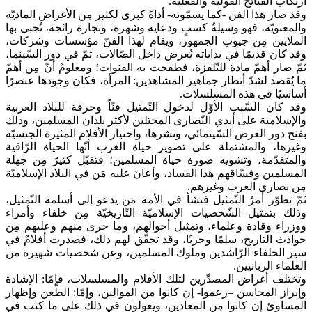
ارتكاب القبائح القوليّة والفعليّة.
وقد صار هذا الفن -كما يسمّونه- أداةً كبرى لكثير مِن الأغراض الماديّة
والمعنويّة، فهو وسيلةُ كسبٍ ودعاية وشهرة، وتجارة رائجة، تُجبى بها
الملايين مِن جيوب الجمهور، ويقام لهذا الفنّ مؤسسات وشركات،
وقد كان قديمًا في بداياته يُعرض داخل الصّالات، ثمّ في دور السّينما،
ثمّ صار أهمّ مادة للتّلفزة، فطفحت به القنوات؛ ومعلومٌ أنّ مِن أهمّ
ما يُقصد لشدّ أنظار جماهير المشاهدين: المرأة، فكان وجودها عنصرًا
أساسيًا في هذه المسلسلات.
وقد كان السّبب الأوّل لدخول التّمثيل فنّاً وحرفة للبلاد العربية
والإسلامية على أيدي النّصارى المحتلين لأكثر بلدان المسلمين، وذلك
بفتح دور العرض السّينمائي، ونشرها، واختيار الأفلام المثيرة الجنسيّة
وغيرها، والمشتملة على تصوير حياة الغرب أنّها الحياة الرّاقية
والمتقدّمة، وتشويه صورة حياة المسلمين؛ فتقبّل كثيرٌ مِن جهلة
المسلمين وفسّاقهم هذا الفساد، وأعانَ عليه مَن في البلاد الإسلاميّة
مِن نصارى العرب وغيرهم.
ثمّ تطوّر أمرُ التّمثيل فنشأ في الأمة مَن يدعو إلى أسلمة التّمثيل،
وذلك بتمثيل الشّخصيات الإسلاميّة التّاريخيّة مِن خلفاء وأمراء
ووزراء وقادة وعلماء، وتمثيل أحوالهم، وما جرى منهم وعليهم مِن
حوادث التاريخ، سلمًا وحربًا، وقد تحقّق لهم ذلك، فصدرت أفلامٌ في
سير الخلفاء الرّاشدين وملوك المسلمين، وعن شخصيات شهيرة من
العلماء الربانيين.
وتختلف أغراض المصدِّرين لتلك الأفلام والمسلسلات، فإمّا: الإشادة
وإبراز المحاسن –زعموا- إن كانوا من الموالين، وإمّا: الطّعن وإظهار
المساوئ إن كانوا مِن المعادين، ويعولون في ذلك على ما كتب في