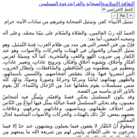
الثقافة الإسلامية
الصحابة والقرابة
دعوة المسلمين
-
Aa
+
تمثيل الأنبياء: كفر، وتمثيل الصحابة وغيرهم من سادات الأمة: حرام
الحمدُ لله ربّ العالمين، والصّلاة والسّلام على نبيّنا محمّد، وعلى آله
وصحبه أجمعين، أما بعد:
فإنّ مِن فتن العصر التي هي مدد مِن ظلام الغرب: فتنةَ التّمثيل، وهو
تمثيل الإنسان والحيوان في الهيئات والحركات والأصوات، وهو عند
الكفار مِن ضروب اللهو واللعب والسّخرية، كما أنّه وسيلةٌ لغرس
أفكارٍ وأخلاق، وتشويه أخلاقٍ وأفكار، وترويج عاداتٍ، وتغيير عاداتٍ،
وتعظيم مَن يعظّمونه مِن السّاقطين والسّاقطات، وأبطال الحروب
التي انتصروا فيها؛ وذلك بتقمّص أشخاصهم، والتّسمي بأسمائهم،
والظّهور بهيئاتهم: لباسًا ومركبًا وحركةً وصورةً وصوتًا، وذلك كلّه
ضمن مسلسلات يقوم بحلقاتها عددٌ مِن الرّجال والنّساء، كلٌّ يقوم
بالدّور الذي يناسبه مِن القصة.
وقد يكون المسلسل يحكي قصةً واقعيّة، ويُمثَّل فيه أشخاصٌ
معينون، وقد يحكي المسلسلُ قصةً خياليّة يمثَّل فيها أنواعٌ مِن النّاس
على اختلاف طبقاتهم، ومناصبهم، وعاداتهم، وحرفهم، وعلاقات
بعضهم ببعض، كلّ ذلك بالهيئات والحركات والأصوات المناسبة لحال
الممثَّلين.
ومعلومٌ أنّ الكفّار لا يقفون فيما يعملون ويشتهون عند حدّ إلا فيما
يخرجون به على النّظام، وليس لهم مِن شريعة الله ما يمنعهم مِن