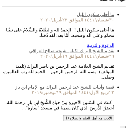
ما أحلى سكون الليل
٣٠/شعبان/١٤٤١ الموافق ٢٣/أبريل/٢٠٢٠
مَا أحلى سكونَ الليلِ ! الحمدُ لله والصَّلاةُ والسَّلامُ على نبيِّنا
محمَّدٍ وعلى آله وصحبه، أَمَّا بعد: لقد ذُقنا...
الدعوة والتربية
تقديم الشيخ البراك لكتاب شيخه صالح العراقي
٢٦/شعبان/١٤٤١ الموافق ١٩/أبريل/٢٠٢٠
تقديم الشيخ العلامة عبد الرحمن بن ناصر البراك (تلميذ
المؤلف) بسم الله الرحمن الرحيم الحمد لله رب العالمين،
وصلى...
قصة وأبيات للشيخ عبدالرحمن البراك مع الإمام ابن باز
٢٢/ربيع الأول/١٤٤١ الموافق ١٩/نوفمبر/٢٠١٩
كنتُ في السّنينَ الأخيرةِ مِنْ حياةِ الشَّيخِ ابنِ بازٍ -رحمهُ اللهُ-
أحضرُ الدَّرسَ الذي كانَ يقيمهُ في مسجدِ "سارة"...
الأدب مع أهل العلم والصلاح
+
1