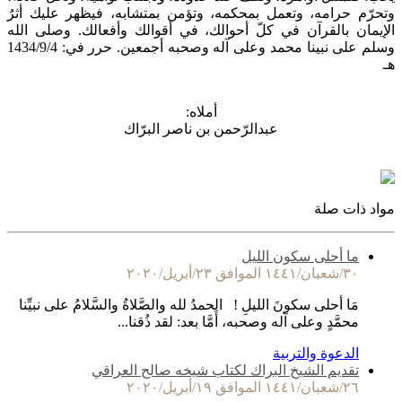
وتحرّم حرامه، وتعمل بمحكمه، وتؤمن بمتشابه، فيظهر عليك أثرُ
الإيمان بالقرآن في كلّ أحوالك، في أقوالك وأفعالك. وصلى الله
وسلم على نبينا محمد وعلى آله وصحبه أجمعين. حرر في: 1434/9/4
هـ
أملاه:
عبدالرّحمن بن ناصر البرّاك
مواد ذات صلة
ما أحلى سكون الليل
٣٠/شعبان/١٤٤١ الموافق ٢٣/أبريل/٢٠٢٠
مَا أحلى سكونَ الليلِ ! الحمدُ لله والصَّلاةُ والسَّلامُ على نبيِّنا
محمَّدٍ وعلى آله وصحبه، أَمَّا بعد: لقد ذُقنا...
الدعوة والتربية
تقديم الشيخ البراك لكتاب شيخه صالح العراقي
٢٦/شعبان/١٤٤١ الموافق ١٩/أبريل/٢٠٢٠