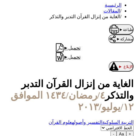
الرئيسية
/
المقالات
/
الغاية من إنزال القرآن التدبر والتذكر
طباعة
►
مشاركة
►
تحميل
►
تحميل
►
الإبلاغ
►
الغاية من إنزال القرآن التدبر
والتذكر
٤/رمضان/١٤٣٤ الموافق
١٢/يوليو/٢٠١٣
التربية السلوكية
التفسير وأصوله
علوم القرآن
-
Aa
+