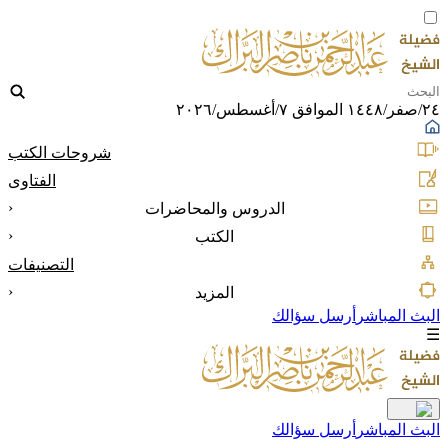
٢٤/صفر/١٤٤٨ الموافق ٧/أغسطس/٢٠٢٦
شروحات الكتب
الفتاوى
‹
الدروس والمحاضرات
‹
الكتب
التصنيفات
‹
المزيد
البث المباشر
أرسل سؤالك
☰
البث المباشر
أرسل سؤالك