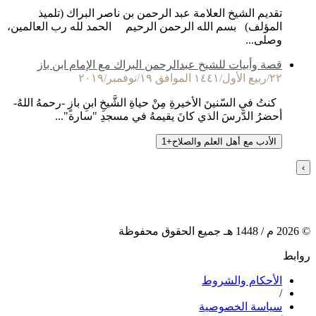
تقديم الشيخ العلامة عبد الرحمن بن ناصر البراك (تلميذ
المؤلف) بسم الله الرحمن الرحيم الحمد لله رب العالمين،
وصلى...
قصة وأبيات للشيخ عبدالرحمن البراك مع الإمام ابن باز
٢٢/ربيع الأول/١٤٤١ الموافق ١٩/نوفمبر/٢٠١٩
كنتُ في السّنينَ الأخيرةِ مِنْ حياةِ الشَّيخِ ابنِ بازٍ -رحمهُ اللهُ-
أحضرُ الدَّرسَ الذي كانَ يقيمهُ في مسجدِ "سارة"...
الأدب مع أهل العلم والصلاح
+
1
›
©
2026
م /
1448
هـ جميع الحقوق محفوظة
روابط
الأحكام والشروط
/
سياسة الخصوصية