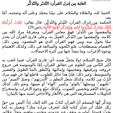
الغاية مِن إنزل القرآن: التّدبّر والتّذكّر
الحمدُ لله، والصّلاة والسّلام على نبيّنا محمّد وعلى آله وصحبه، أمّا
بعد
:
الحكمة مِن إنزال القرآن: التّدبّر والتّذكّر، قال تعالى:
كِتَابٌ أَنزَلْنَاهُ
إِلَيْكَ مُبَارَكٌ لِّيَدَّبَّرُوا آيَاتِهِ وَلِيَتَذَكَّرَ أُوْلُوا الأَلْبَابِ
(ص:29)
والمقصودُ مِن التّدبّر: فهمُ معاني القرآن، ومعرفةُ مراد الله مِن
كلامه، والمقصودُ مِن التّذكّر: العملُ به، وعلى قارئ القرآن أن يحذرَ
ممّا يحولُ بينه وبين فهم القرآن الذي هو المقصود، ومِن ذلك:
الاهتمام بمصطلحات علم التّجويد والمبالغة في ذلك، وكذلك الاهتمام
بوجوه الإعراب، وما ينشأ عنها مِن كثرة الاحتمالات.
قال شيخ الإسلام: (ولا يجعلُ همته -أي: قارئ القرآن- فيما حُجب به
أكثر النّاس مِن العلوم عن حقائق القرآن، إمّا بالوسوسة في خروج
حروفه، وترقيقها، وتفخيمها، وإمالتها، والنّطق بالمدّ الطويل والقصير
والمتوسط، وغير ذلك؛ فإنّ هذا حائل للقلوب، قاطع لها عن فهم مراد
الرّبّ مِن كلامه، وكذلك شغل النطق بـ "أأنذرتهم"، وضمّ "الميم" من
"عليهم"، ووصلها "بالواو" وكسر "الهاء" أو ضمها، ونحو ذلك. كذلك
مراعاة النّغم وتحسين الصوت، وكذلك تتبّع وجوه الإعراب واستخراج
التأويلات المستكرهة التي هي بالألغاز والأحاجي أشبه منها بالبيان)
وتذكّر أيّها المسلم أنّ القرآن كتابٌ مِن الله إليك، إذاً: أليس مِن حقّ
ربّك عليك أن تتدبّرَ كتابه إليك لتعرف مراده منك؟ وتعمل به كما
يحبّ: فتمتثل أوامره، وتقف عند حدوده، وتجتنب نواهيه، وتحلّ حلاله،